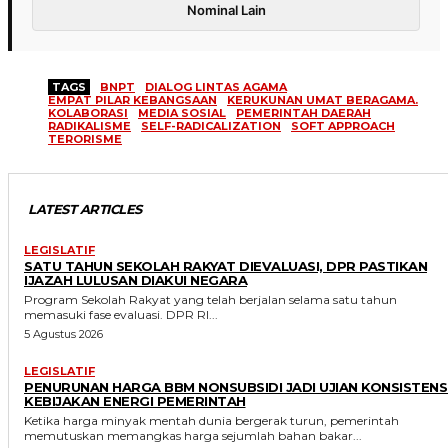
Nominal Lain
TAGS
BNPT
DIALOG LINTAS AGAMA
EMPAT PILAR KEBANGSAAN
KERUKUNAN UMAT BERAGAMA.
KOLABORASI
MEDIA SOSIAL
PEMERINTAH DAERAH
RADIKALISME
SELF-RADICALIZATION
SOFT APPROACH
TERORISME
LATEST ARTICLES
LEGISLATIF
SATU TAHUN SEKOLAH RAKYAT DIEVALUASI, DPR PASTIKAN
IJAZAH LULUSAN DIAKUI NEGARA
Program Sekolah Rakyat yang telah berjalan selama satu tahun
memasuki fase evaluasi. DPR RI...
5 Agustus 2026
LEGISLATIF
PENURUNAN HARGA BBM NONSUBSIDI JADI UJIAN KONSISTENS
KEBIJAKAN ENERGI PEMERINTAH
Ketika harga minyak mentah dunia bergerak turun, pemerintah
memutuskan memangkas harga sejumlah bahan bakar...