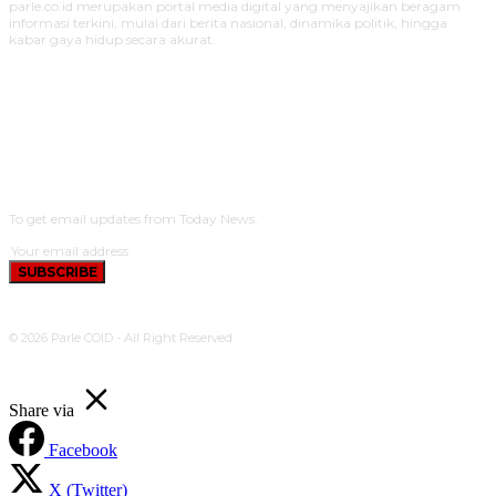
parle.co.id merupakan portal media digital yang menyajikan beragam
informasi terkini, mulai dari berita nasional, dinamika politik, hingga
kabar gaya hidup secara akurat.
SUBSCRIBE
To get email updates from Today News.
SUBSCRIBE
© 2026 Parle COID - All Right Reserved
Share via
Facebook
X (Twitter)