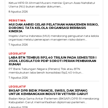
Ketua MPR RI Ahmad Muzani menilai Qanun Asasi Nahdlatul
Ulama (NU) bukan sekadar dokumen...
8 Agustus 2026
PERISTIWA
MUI DAN AMREI GELAR PELATIHAN MANAJEMEN RISIKO,
DORONG TATA KELOLA ORGANISASI BERBASIS
KINERJA
Majelis Ulama Indonesia (MUI) mendorong penguatan tata kelola
organisasi melalui penerapan manajemen risiko dalam...
7 Agustus 2026
LEGISLATIF
LABA BTN TEMBUS RP2,40 TRILIUN PADA SEMESTER I
2026, LEGISLATOR PDIP SOROTI PERAN PEMBIAYAAN
RUMAH
PT Bank Tabungan Negara (Persero) Tbk atau BTN
membukukan laba bersih konsolidasi Rp2,40 triliun...
7 Agustus 2026
LEGISLATIF
BKSAP DPR BIDIK PRANCIS, SWISS, DAN JEPANG
UNTUK KEMBANGKAN INDUSTRI VETIVER GARUT
Badan Kerja Sama Antar Parlemen (BKSAP) DPR RI mendorong
Kabupaten Garut memanfaatkan diplomasi parlemen...
6 Agustus 2026