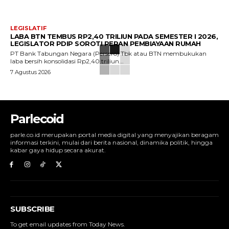
LEGISLATIF
LABA BTN TEMBUS RP2,40 TRILIUN PADA SEMESTER I 2026,
LEGISLATOR PDIP SOROTI PERAN PEMBIAYAAN RUMAH
PT Bank Tabungan Negara (Persero) Tbk atau BTN membukukan
laba bersih konsolidasi Rp2,40 triliun...
7 Agustus 2026
Parlecoid
parle.co.id merupakan portal media digital yang menyajikan beragam
informasi terkini, mulai dari berita nasional, dinamika politik, hingga
kabar gaya hidup secara akurat.
SUBSCRIBE
To get email updates from Today News.