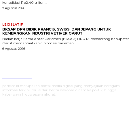
konsolidasi Rp2,40 triliun...
7 Agustus 2026
LEGISLATIF
BKSAP DPR BIDIK PRANCIS, SWISS, DAN JEPANG UNTUK
KEMBANGKAN INDUSTRI VETIVER GARUT
Badan Kerja Sama Antar Parlemen (BKSAP) DPR RI mendorong Kabupate
Garut memanfaatkan diplomasi parlemen...
6 Agustus 2026
Parlecoid
parle.co.id merupakan portal media digital yang menyajikan beragam
informasi terkini, mulai dari berita nasional, dinamika politik, hingga
kabar gaya hidup secara akurat.
SUBSCRIBE