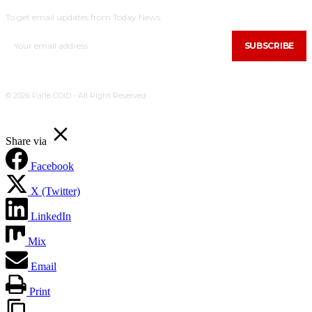
To get email updates from Today News.
SUBSCRIBE
© 2026 Parle COID - All Right Reserved
Share via
Facebook
X (Twitter)
LinkedIn
Mix
Email
Print