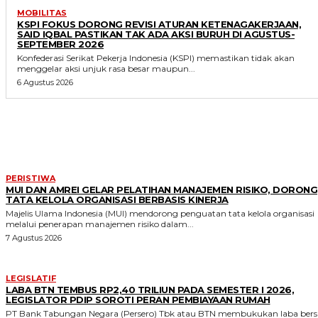
MOBILITAS
KSPI FOKUS DORONG REVISI ATURAN KETENAGAKERJAAN,
SAID IQBAL PASTIKAN TAK ADA AKSI BURUH DI AGUSTUS-
SEPTEMBER 2026
Konfederasi Serikat Pekerja Indonesia (KSPI) memastikan tidak akan
menggelar aksi unjuk rasa besar maupun...
6 Agustus 2026
MORE LIKE THIS
PERISTIWA
MUI DAN AMREI GELAR PELATIHAN MANAJEMEN RISIKO, DORONG
TATA KELOLA ORGANISASI BERBASIS KINERJA
Majelis Ulama Indonesia (MUI) mendorong penguatan tata kelola organisasi
melalui penerapan manajemen risiko dalam...
7 Agustus 2026
LEGISLATIF
LABA BTN TEMBUS RP2,40 TRILIUN PADA SEMESTER I 2026,
LEGISLATOR PDIP SOROTI PERAN PEMBIAYAAN RUMAH
PT Bank Tabungan Negara (Persero) Tbk atau BTN membukukan laba bers