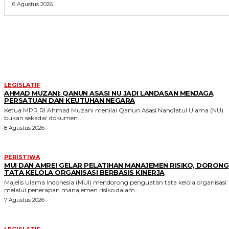
6 Agustus 2026
MORE LIKE THIS
LEGISLATIF
AHMAD MUZANI: QANUN ASASI NU JADI LANDASAN MENJAGA
PERSATUAN DAN KEUTUHAN NEGARA
Ketua MPR RI Ahmad Muzani menilai Qanun Asasi Nahdlatul Ulama (NU)
bukan sekadar dokumen...
8 Agustus 2026
PERISTIWA
MUI DAN AMREI GELAR PELATIHAN MANAJEMEN RISIKO, DORONG
TATA KELOLA ORGANISASI BERBASIS KINERJA
Majelis Ulama Indonesia (MUI) mendorong penguatan tata kelola organisasi
melalui penerapan manajemen risiko dalam...
7 Agustus 2026
LEGISLATIF