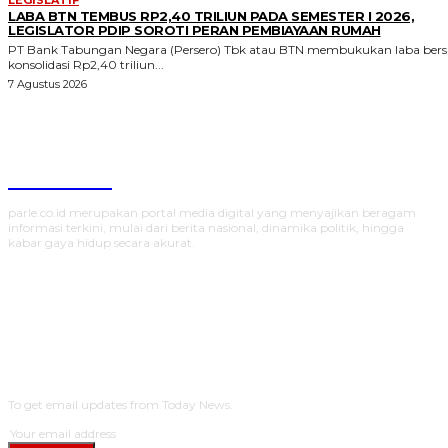
LABA BTN TEMBUS RP2,40 TRILIUN PADA SEMESTER I 2026,
LEGISLATOR PDIP SOROTI PERAN PEMBIAYAAN RUMAH
PT Bank Tabungan Negara (Persero) Tbk atau BTN membukukan laba bers
konsolidasi Rp2,40 triliun...
7 Agustus 2026
Parlecoid
parle.co.id merupakan portal media digital yang menyajikan beragam
informasi terkini, mulai dari berita nasional, dinamika politik, hingga
kabar gaya hidup secara akurat.
SUBSCRIBE
To get email updates from Today News.