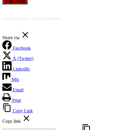
SUBSCRIBE
© 2026 Parle COID - All Right Reserved
Share via
Facebook
X (Twitter)
LinkedIn
Mix
Email
Print
Copy Link
Copy link