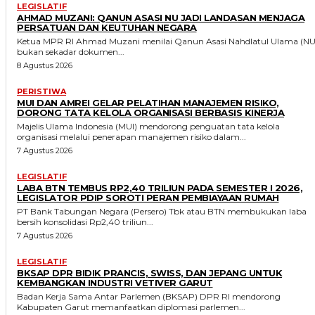
LEGISLATIF
AHMAD MUZANI: QANUN ASASI NU JADI LANDASAN MENJAGA
PERSATUAN DAN KEUTUHAN NEGARA
Ketua MPR RI Ahmad Muzani menilai Qanun Asasi Nahdlatul Ulama (NU
bukan sekadar dokumen...
8 Agustus 2026
PERISTIWA
MUI DAN AMREI GELAR PELATIHAN MANAJEMEN RISIKO,
DORONG TATA KELOLA ORGANISASI BERBASIS KINERJA
Majelis Ulama Indonesia (MUI) mendorong penguatan tata kelola
organisasi melalui penerapan manajemen risiko dalam...
7 Agustus 2026
LEGISLATIF
LABA BTN TEMBUS RP2,40 TRILIUN PADA SEMESTER I 2026,
LEGISLATOR PDIP SOROTI PERAN PEMBIAYAAN RUMAH
PT Bank Tabungan Negara (Persero) Tbk atau BTN membukukan laba
bersih konsolidasi Rp2,40 triliun...
7 Agustus 2026
LEGISLATIF
BKSAP DPR BIDIK PRANCIS, SWISS, DAN JEPANG UNTUK
KEMBANGKAN INDUSTRI VETIVER GARUT
Badan Kerja Sama Antar Parlemen (BKSAP) DPR RI mendorong
Kabupaten Garut memanfaatkan diplomasi parlemen...