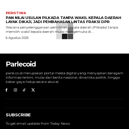
PERISTIWA
PAN NILAI USULAN PILKADA TANPA WAKIL KEPALA DAERAH
LAYAK DIKAJI, JADI PEMBAHASAN LINTAS FRAKSI DPR
Wacana penyelenggaraan pemilihan kepala daerah (Pilkada) tanpa
memilih wakil kepala daerah mulai mengemuka di...
6 Agustus 2026
Parlecoid
parle.co.id merupakan portal media digital yang menyajikan beragam
informasi terkini, mulai dari berita nasional, dinamika politik, hingga
kabar gaya hidup secara akurat.
SUBSCRIBE
To get email updates from Today News.