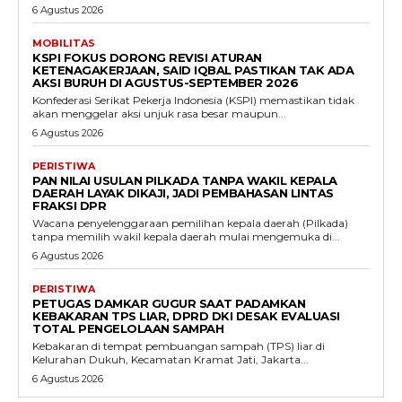
6 Agustus 2026
MOBILITAS
KSPI FOKUS DORONG REVISI ATURAN
KETENAGAKERJAAN, SAID IQBAL PASTIKAN TAK ADA
AKSI BURUH DI AGUSTUS-SEPTEMBER 2026
Konfederasi Serikat Pekerja Indonesia (KSPI) memastikan tidak
akan menggelar aksi unjuk rasa besar maupun...
6 Agustus 2026
PERISTIWA
PAN NILAI USULAN PILKADA TANPA WAKIL KEPALA
DAERAH LAYAK DIKAJI, JADI PEMBAHASAN LINTAS
FRAKSI DPR
Wacana penyelenggaraan pemilihan kepala daerah (Pilkada)
tanpa memilih wakil kepala daerah mulai mengemuka di...
6 Agustus 2026
PERISTIWA
PETUGAS DAMKAR GUGUR SAAT PADAMKAN
KEBAKARAN TPS LIAR, DPRD DKI DESAK EVALUASI
TOTAL PENGELOLAAN SAMPAH
Kebakaran di tempat pembuangan sampah (TPS) liar di
Kelurahan Dukuh, Kecamatan Kramat Jati, Jakarta...
6 Agustus 2026