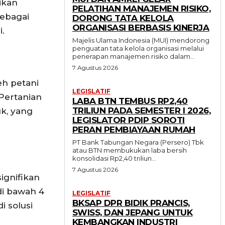
ikan
PELATIHAN MANAJEMEN RISIKO,
sebagai
DORONG TATA KELOLA
ORGANISASI BERBASIS KINERJA
.
Majelis Ulama Indonesia (MUI) mendorong
penguatan tata kelola organisasi melalui
penerapan manajemen risiko dalam...
7 Agustus 2026
eh petani
LEGISLATIF
Pertanian
LABA BTN TEMBUS RP2,40
TRILIUN PADA SEMESTER I 2026,
k, yang
LEGISLATOR PDIP SOROTI
PERAN PEMBIAYAAN RUMAH
PT Bank Tabungan Negara (Persero) Tbk
atau BTN membukukan laba bersih
konsolidasi Rp2,40 triliun...
7 Agustus 2026
ignifikan
 di bawah 4
LEGISLATIF
BKSAP DPR BIDIK PRANCIS,
i solusi
SWISS, DAN JEPANG UNTUK
KEMBANGKAN INDUSTRI