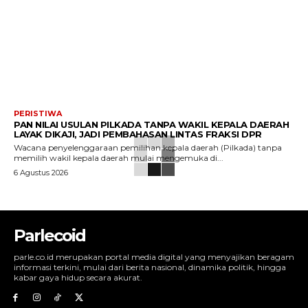
PERISTIWA
PAN NILAI USULAN PILKADA TANPA WAKIL KEPALA DAERAH
LAYAK DIKAJI, JADI PEMBAHASAN LINTAS FRAKSI DPR
Wacana penyelenggaraan pemilihan kepala daerah (Pilkada) tanpa
memilih wakil kepala daerah mulai mengemuka di...
6 Agustus 2026
Parlecoid
parle.co.id merupakan portal media digital yang menyajikan beragam
informasi terkini, mulai dari berita nasional, dinamika politik, hingga
kabar gaya hidup secara akurat.