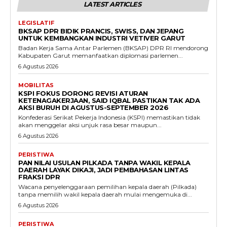
LATEST ARTICLES
LEGISLATIF
BKSAP DPR BIDIK PRANCIS, SWISS, DAN JEPANG
UNTUK KEMBANGKAN INDUSTRI VETIVER GARUT
Badan Kerja Sama Antar Parlemen (BKSAP) DPR RI mendorong
Kabupaten Garut memanfaatkan diplomasi parlemen...
6 Agustus 2026
MOBILITAS
KSPI FOKUS DORONG REVISI ATURAN
KETENAGAKERJAAN, SAID IQBAL PASTIKAN TAK ADA
AKSI BURUH DI AGUSTUS-SEPTEMBER 2026
Konfederasi Serikat Pekerja Indonesia (KSPI) memastikan tidak
akan menggelar aksi unjuk rasa besar maupun...
6 Agustus 2026
PERISTIWA
PAN NILAI USULAN PILKADA TANPA WAKIL KEPALA
DAERAH LAYAK DIKAJI, JADI PEMBAHASAN LINTAS
FRAKSI DPR
Wacana penyelenggaraan pemilihan kepala daerah (Pilkada)
tanpa memilih wakil kepala daerah mulai mengemuka di...
6 Agustus 2026
PERISTIWA