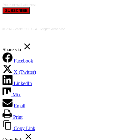
SUBSCRIBE
© 2026 Parle COID - All Right Reserved
Share via
Facebook
X (Twitter)
LinkedIn
Mix
Email
Print
Copy Link
Copy link