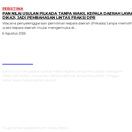
PERISTIWA
PAN NILAI USULAN PILKADA TANPA WAKIL KEPALA DAERAH LAYA
DIKAJI, JADI PEMBAHASAN LINTAS FRAKSI DPR
Wacana penyelenggaraan pemilihan kepala daerah (Pilkada) tanpa memili
wakil kepala daerah mulai mengemuka di...
6 Agustus 2026
Parlecoid
parle.co.id merupakan portal media digital yang menyajikan beragam
informasi terkini, mulai dari berita nasional, dinamika politik, hingga
kabar gaya hidup secara akurat.
SUBSCRIBE
To get email updates from Today News.