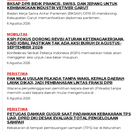
BKSAP DPR BIDIK PRANCIS, SWISS, DAN JEPANG UNTUK
KEMBANGKAN INDUSTRI VETIVER GARUT
Badan Kerja Sama Antar Parlemen (BKSAP) DPR RI mendorong
Kabupaten Garut memanfaatkan diplomasi parlemen...
6 Agustus 2026
MOBILITAS
KSPI FOKUS DORONG REVISI ATURAN KETENAGAKERJAAN,
SAID IQBAL PASTIKAN TAK ADA AKSI BURUH DI AGUSTUS-
SEPTEMBER 2026
Konfederasi Serikat Pekerja Indonesia (KSPI) memastikan tidak akan
menggelar aksi unjuk rasa besar maupun...
6 Agustus 2026
PERISTIWA
PAN NILAI USULAN PILKADA TANPA WAKIL KEPALA DAERAH
LAYAK DIKAJI, JADI PEMBAHASAN LINTAS FRAKSI DPR
Wacana penyelenggaraan pemilihan kepala daerah (Pilkada) tanpa
memilih wakil kepala daerah mulai mengemuka di...
6 Agustus 2026
PERISTIWA
PETUGAS DAMKAR GUGUR SAAT PADAMKAN KEBAKARAN TPS
LIAR, DPRD DKI DESAK EVALUASI TOTAL PENGELOLAAN
SAMPAH
Kebakaran di tempat pembuangan sampah (TPS) liar di Kelurahan