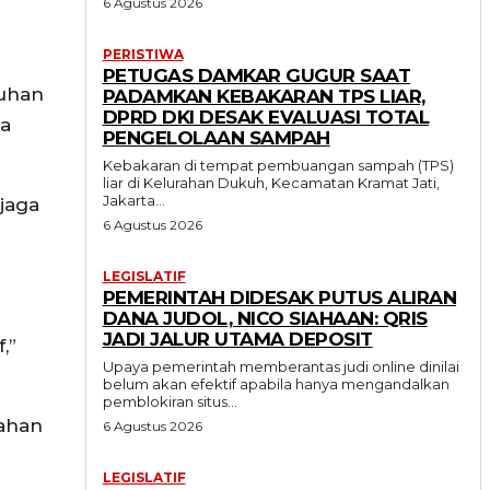
6 Agustus 2026
PERISTIWA
PETUGAS DAMKAR GUGUR SAAT
tuhan
PADAMKAN KEBAKARAN TPS LIAR,
DPRD DKI DESAK EVALUASI TOTAL
ta
PENGELOLAAN SAMPAH
Kebakaran di tempat pembuangan sampah (TPS)
liar di Kelurahan Dukuh, Kecamatan Kramat Jati,
Jakarta...
njaga
6 Agustus 2026
LEGISLATIF
PEMERINTAH DIDESAK PUTUS ALIRAN
DANA JUDOL, NICO SIAHAAN: QRIS
JADI JALUR UTAMA DEPOSIT
,”
Upaya pemerintah memberantas judi online dinilai
belum akan efektif apabila hanya mengandalkan
pemblokiran situs...
lahan
6 Agustus 2026
LEGISLATIF