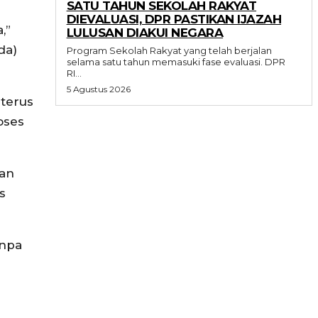
SATU TAHUN SEKOLAH RAKYAT
DIEVALUASI, DPR PASTIKAN IJAZAH
,”
LULUSAN DIAKUI NEGARA
da)
Program Sekolah Rakyat yang telah berjalan
selama satu tahun memasuki fase evaluasi. DPR
RI...
5 Agustus 2026
terus
oses
gan
s
anpa