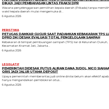
DIKAJI, JADI PEMBAHASAN LINTAS FRAKSI DPR
Wacana penyelenggaraan pemilihan kepala daerah (Pilkada) tanpa memili
wakil kepala daerah mulai mengemuka di...
6 Agustus 2026
PERISTIWA
PETUGAS DAMKAR GUGUR SAAT PADAMKAN KEBAKARAN TPS LI
DPRD DKI DESAK EVALUASI TOTAL PENGELOLAAN SAMPAH
Kebakaran di tempat pembuangan sampah (TPS) liar di Kelurahan Dukuh,
Kecamatan Kramat Jati, Jakarta...
6 Agustus 2026
LEGISLATIF
PEMERINTAH DIDESAK PUTUS ALIRAN DANA JUDOL, NICO SIAHAA
QRIS JADI JALUR UTAMA DEPOSIT
Upaya pemerintah memberantas judi online dinilai belum akan efektif apabi
hanya mengandalkan pemblokiran situs...
6 Agustus 2026
Parlecoid