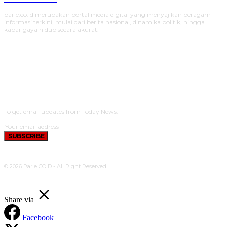
parle.co.id merupakan portal media digital yang menyajikan beragam
informasi terkini, mulai dari berita nasional, dinamika politik, hingga
kabar gaya hidup secara akurat.
SUBSCRIBE
To get email updates from Today News.
SUBSCRIBE
© 2026 Parle COID - All Right Reserved
Share via
Facebook