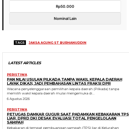
Rp50.000
Nominal Lain
TAGS
JAKSA AGUNG ST BURHANUDDIN
LATEST ARTICLES
PERISTIWA
PAN NILAI USULAN PILKADA TANPA WAKIL KEPALA DAERAH
LAYAK DIKAJI, JADI PEMBAHASAN LINTAS FRAKSI DPR
Wacana penyelenggaraan pemilihan kepala daerah (Pilkada) tanpa
memilih wakil kepala daerah mulai mengemuka di...
6 Agustus 2026
PERISTIWA
PETUGAS DAMKAR GUGUR SAAT PADAMKAN KEBAKARAN TPS
LIAR, DPRD DKI DESAK EVALUASI TOTAL PENGELOLAAN
SAMPAH
Kebakaran di tempat pembuangan sampah (TPS) liar di Kelurahan