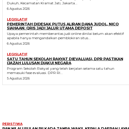
Dukuh, Kecamatan Kramat Jati, Jakarta...
6 Agustus 2026
LEGISLATIF
PEMERINTAH DIDESAK PUTUS ALIRAN DANA JUDOL, NICO
SIAHAAN: QRIS JADI JALUR UTAMA DEPOSIT
Upaya pemerintah memberantas judi online dinilai belum akan efektif
apabila hanya mengandalkan pemblokiran situs...
6 Agustus 2026
LEGISLATIF
SATU TAHUN SEKOLAH RAKYAT DIEVALUASI, DPR PASTIKAN
IJAZAH LULUSAN DIAKUI NEGARA
Program Sekolah Rakyat yang telah berjalan selama satu tahun
memasuki fase evaluasi. DPR RI...
5 Agustus 2026
MORE LIKE THIS
PERISTIWA
PAN NILAI USULAN PILKADA TANPA WAKIL KEPALA DAERAH LAYA