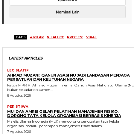
Nominal Lain
TAGS
4 PILAR
NILAI LCC
PROTES!
VIRAL
LATEST ARTICLES
LEGISLATIF
AHMAD MUZANI: QANUN ASASI NU JADI LANDASAN MENJAGA
PERSATUAN DAN KEUTUHAN NEGARA
Ketua MPR RI Ahmad Muzani menilai Qanun Asasi Nahdlatul Ulama (NU
bukan sekadar dokumen...
8 Agustus 2026
PERISTIWA
MUI DAN AMREI GELAR PELATIHAN MANAJEMEN RISIKO,
DORONG TATA KELOLA ORGANISASI BERBASIS KINERJA
Majelis Ulama Indonesia (MUI) mendorong penguatan tata kelola
organisasi melalui penerapan manajemen risiko dalam...
7 Agustus 2026