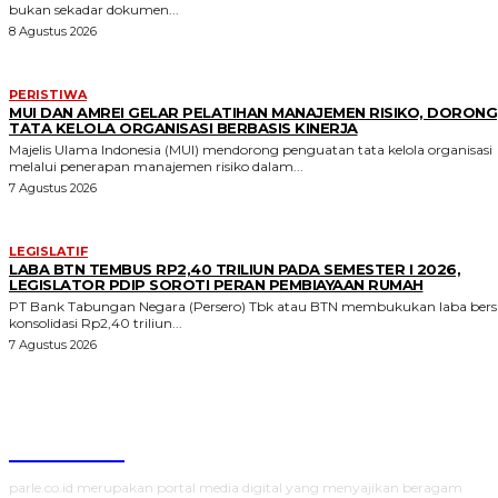
bukan sekadar dokumen...
8 Agustus 2026
PERISTIWA
MUI DAN AMREI GELAR PELATIHAN MANAJEMEN RISIKO, DORONG
TATA KELOLA ORGANISASI BERBASIS KINERJA
Majelis Ulama Indonesia (MUI) mendorong penguatan tata kelola organisasi
melalui penerapan manajemen risiko dalam...
7 Agustus 2026
LEGISLATIF
LABA BTN TEMBUS RP2,40 TRILIUN PADA SEMESTER I 2026,
LEGISLATOR PDIP SOROTI PERAN PEMBIAYAAN RUMAH
PT Bank Tabungan Negara (Persero) Tbk atau BTN membukukan laba bers
konsolidasi Rp2,40 triliun...
7 Agustus 2026
Parlecoid
parle.co.id merupakan portal media digital yang menyajikan beragam