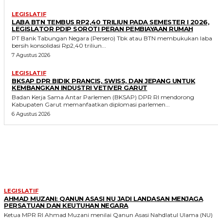
LEGISLATIF
LABA BTN TEMBUS RP2,40 TRILIUN PADA SEMESTER I 2026,
LEGISLATOR PDIP SOROTI PERAN PEMBIAYAAN RUMAH
PT Bank Tabungan Negara (Persero) Tbk atau BTN membukukan laba
bersih konsolidasi Rp2,40 triliun...
7 Agustus 2026
LEGISLATIF
BKSAP DPR BIDIK PRANCIS, SWISS, DAN JEPANG UNTUK
KEMBANGKAN INDUSTRI VETIVER GARUT
Badan Kerja Sama Antar Parlemen (BKSAP) DPR RI mendorong
Kabupaten Garut memanfaatkan diplomasi parlemen...
6 Agustus 2026
MORE LIKE THIS
LEGISLATIF
AHMAD MUZANI: QANUN ASASI NU JADI LANDASAN MENJAGA
PERSATUAN DAN KEUTUHAN NEGARA
Ketua MPR RI Ahmad Muzani menilai Qanun Asasi Nahdlatul Ulama (NU)