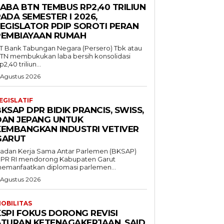
LABA BTN TEMBUS RP2,40 TRILIUN
ADA SEMESTER I 2026,
LEGISLATOR PDIP SOROTI PERAN
PEMBIAYAAN RUMAH
T Bank Tabungan Negara (Persero) Tbk atau
TN membukukan laba bersih konsolidasi
p2,40 triliun...
 Agustus 2026
EGISLATIF
KSAP DPR BIDIK PRANCIS, SWISS,
DAN JEPANG UNTUK
KEMBANGKAN INDUSTRI VETIVER
GARUT
adan Kerja Sama Antar Parlemen (BKSAP)
PR RI mendorong Kabupaten Garut
emanfaatkan diplomasi parlemen...
 Agustus 2026
OBILITAS
KSPI FOKUS DORONG REVISI
ATURAN KETENAGAKERJAAN, SAID