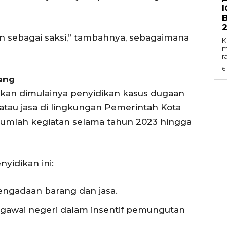
I
n sebagai saksi,” tambahnya, sebagaimana
K
m
r
6
ang
kan dimulainya penyidikan kasus dugaan
atau jasa di lingkungan Pemerintah Kota
ejumlah kegiatan selama tahun 2023 hingga
yidikan ini:
engadaan barang dan jasa.
awai negeri dalam insentif pemungutan