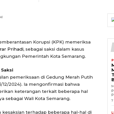
A)
emberantasan Korupsi (KPK) memeriksa
ar Prihadi,
sebagai saksi dalam kasus
lingkungan Pemerintah Kota Semarang.
P
 Saksi
ilan pemeriksaan di Gedung Merah Putih
(3/12/2024). Ia mengonfirmasi bahwa
M
p
ikan keterangan terkait beberapa hal
p
ya sebagai Wali Kota Semarang.
7
kesaksian terhadap beberapa hal-hal di
L