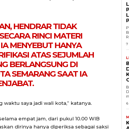
P
IAN, HENDRAR TIDAK
P
B
SECARA RINCI MATERI
R
 IA MENYEBUT HANYA
7
IFIKASI ATAS SEJUMLAH
L
NG BERLANGSUNG DI
B
TA SEMARANG SAAT IA
NJABAT.
B
D
m
 waktu saya jadi wali kota,” katanya.
6
M
elama empat jam, dari pukul 10.00 WIB
kan dirinya hanya diperiksa sebagai saksi