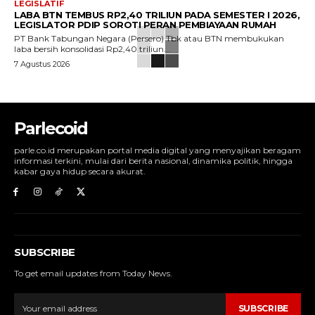
LEGISLATIF
LABA BTN TEMBUS RP2,40 TRILIUN PADA SEMESTER I 2026,
LEGISLATOR PDIP SOROTI PERAN PEMBIAYAAN RUMAH
PT Bank Tabungan Negara (Persero) Tbk atau BTN membukukan
laba bersih konsolidasi Rp2,40 triliun...
7 Agustus 2026
Parlecoid
parle.co.id merupakan portal media digital yang menyajikan beragam
informasi terkini, mulai dari berita nasional, dinamika politik, hingga
kabar gaya hidup secara akurat.
SUBSCRIBE
To get email updates from Today News.
SUBSCRIBE