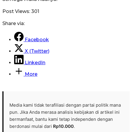
Post Views:
301
Share via:
Facebook
X (Twitter)
LinkedIn
More
Media kami tidak terafiliasi dengan partai politik mana
pun. Jika Anda merasa analisis kebijakan di artikel ini
bermanfaat, bantu kami tetap independen dengan
berdonasi mulai dari
Rp10.000
.