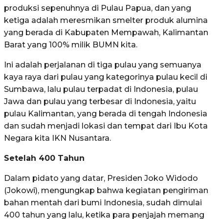
produksi sepenuhnya di Pulau Papua, dan yang
ketiga adalah meresmikan smelter produk alumina
yang berada di Kabupaten Mempawah, Kalimantan
Barat yang 100% milik BUMN kita.
Ini adalah perjalanan di tiga pulau yang semuanya
kaya raya dari pulau yang kategorinya pulau kecil di
Sumbawa, lalu pulau terpadat di Indonesia, pulau
Jawa dan pulau yang terbesar di Indonesia, yaitu
pulau Kalimantan, yang berada di tengah Indonesia
dan sudah menjadi lokasi dan tempat dari Ibu Kota
Negara kita IKN Nusantara.
Setelah 400 Tahun
Dalam pidato yang datar, Presiden Joko Widodo
(Jokowi), mengungkap bahwa kegiatan pengiriman
bahan mentah dari bumi Indonesia, sudah dimulai
400 tahun yang lalu, ketika para penjajah memang