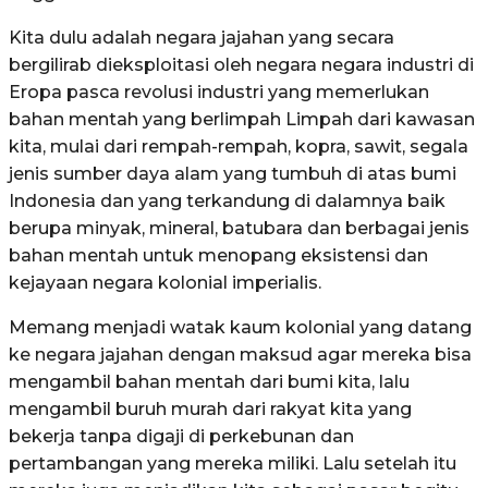
Kita dulu adalah negara jajahan yang secara
bergilirab dieksploitasi oleh negara negara industri di
Eropa pasca revolusi industri yang memerlukan
bahan mentah yang berlimpah Limpah dari kawasan
kita, mulai dari rempah-rempah, kopra, sawit, segala
jenis sumber daya alam yang tumbuh di atas bumi
Indonesia dan yang terkandung di dalamnya baik
berupa minyak, mineral, batubara dan berbagai jenis
bahan mentah untuk menopang eksistensi dan
kejayaan negara kolonial imperialis.
Memang menjadi watak kaum kolonial yang datang
ke negara jajahan dengan maksud agar mereka bisa
mengambil bahan mentah dari bumi kita, lalu
mengambil buruh murah dari rakyat kita yang
bekerja tanpa digaji di perkebunan dan
pertambangan yang mereka miliki. Lalu setelah itu