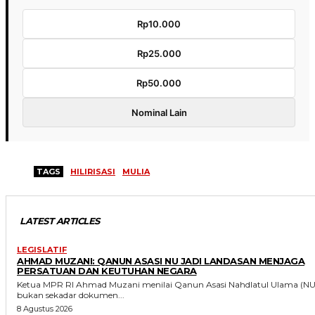
Rp10.000
Rp25.000
Rp50.000
Nominal Lain
TAGS
HILIRISASI
MULIA
LATEST ARTICLES
LEGISLATIF
AHMAD MUZANI: QANUN ASASI NU JADI LANDASAN MENJAGA
PERSATUAN DAN KEUTUHAN NEGARA
Ketua MPR RI Ahmad Muzani menilai Qanun Asasi Nahdlatul Ulama (NU
bukan sekadar dokumen...
8 Agustus 2026