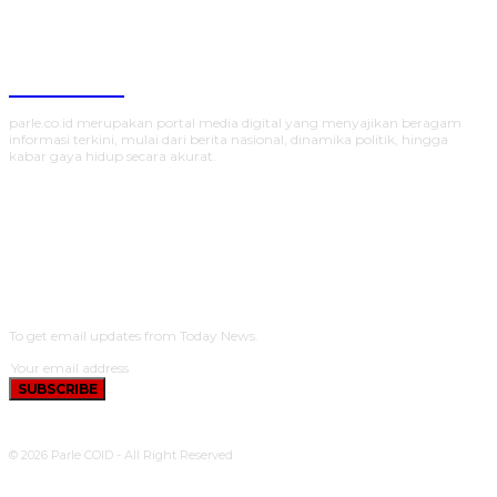
Parlecoid
parle.co.id merupakan portal media digital yang menyajikan beragam
informasi terkini, mulai dari berita nasional, dinamika politik, hingga
kabar gaya hidup secara akurat.
SUBSCRIBE
To get email updates from Today News.
SUBSCRIBE
© 2026 Parle COID - All Right Reserved