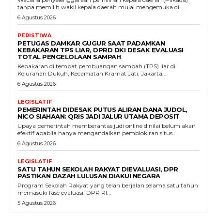
tanpa memilih wakil kepala daerah mulai mengemuka di...
6 Agustus 2026
PERISTIWA
PETUGAS DAMKAR GUGUR SAAT PADAMKAN
KEBAKARAN TPS LIAR, DPRD DKI DESAK EVALUASI
TOTAL PENGELOLAAN SAMPAH
Kebakaran di tempat pembuangan sampah (TPS) liar di
Kelurahan Dukuh, Kecamatan Kramat Jati, Jakarta...
6 Agustus 2026
LEGISLATIF
PEMERINTAH DIDESAK PUTUS ALIRAN DANA JUDOL,
NICO SIAHAAN: QRIS JADI JALUR UTAMA DEPOSIT
Upaya pemerintah memberantas judi online dinilai belum akan
efektif apabila hanya mengandalkan pemblokiran situs...
6 Agustus 2026
LEGISLATIF
SATU TAHUN SEKOLAH RAKYAT DIEVALUASI, DPR
PASTIKAN IJAZAH LULUSAN DIAKUI NEGARA
Program Sekolah Rakyat yang telah berjalan selama satu tahun
memasuki fase evaluasi. DPR RI...
5 Agustus 2026