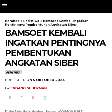
Beranda
Peristiwa
Bamsoet Kembali Ingatkan
Pentingnya Pembentukan Angkatan Siber
BAMSOET KEMBALI
INGATKAN PENTINGNYA
PEMBENTUKAN
ANGKATAN SIBER
PERISTIWA
PUBLISHED ON
5 OKTOBER 2024
BY
ENDANG SUHERMAN
Politisi Partai Golkar Bambang Soesatyo (DOKUMEN MPR RI)