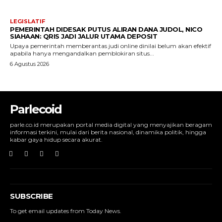
LEGISLATIF
PEMERINTAH DIDESAK PUTUS ALIRAN DANA JUDOL, NICO
SIAHAAN: QRIS JADI JALUR UTAMA DEPOSIT
Upaya pemerintah memberantas judi online dinilai belum akan efektif
apabila hanya mengandalkan pemblokiran situs...
6 Agustus 2026
Parlecoid
parle.co.id merupakan portal media digital yang menyajikan beragam
informasi terkini, mulai dari berita nasional, dinamika politik, hingga
kabar gaya hidup secara akurat.
SUBSCRIBE
To get email updates from Today News.