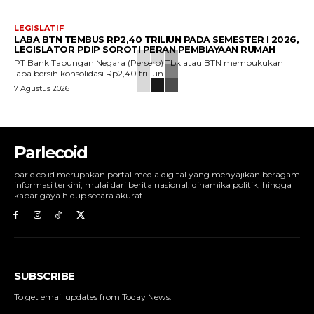
LEGISLATIF
LABA BTN TEMBUS RP2,40 TRILIUN PADA SEMESTER I 2026,
LEGISLATOR PDIP SOROTI PERAN PEMBIAYAAN RUMAH
PT Bank Tabungan Negara (Persero) Tbk atau BTN membukukan
laba bersih konsolidasi Rp2,40 triliun...
7 Agustus 2026
Parlecoid
parle.co.id merupakan portal media digital yang menyajikan beragam
informasi terkini, mulai dari berita nasional, dinamika politik, hingga
kabar gaya hidup secara akurat.
SUBSCRIBE
To get email updates from Today News.