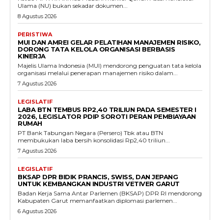
Ulama (NU) bukan sekadar dokumen...
8 Agustus 2026
PERISTIWA
MUI DAN AMREI GELAR PELATIHAN MANAJEMEN RISIKO,
DORONG TATA KELOLA ORGANISASI BERBASIS
KINERJA
Majelis Ulama Indonesia (MUI) mendorong penguatan tata kelola
organisasi melalui penerapan manajemen risiko dalam...
7 Agustus 2026
LEGISLATIF
LABA BTN TEMBUS RP2,40 TRILIUN PADA SEMESTER I
2026, LEGISLATOR PDIP SOROTI PERAN PEMBIAYAAN
RUMAH
PT Bank Tabungan Negara (Persero) Tbk atau BTN
membukukan laba bersih konsolidasi Rp2,40 triliun...
7 Agustus 2026
LEGISLATIF
BKSAP DPR BIDIK PRANCIS, SWISS, DAN JEPANG
UNTUK KEMBANGKAN INDUSTRI VETIVER GARUT
Badan Kerja Sama Antar Parlemen (BKSAP) DPR RI mendorong
Kabupaten Garut memanfaatkan diplomasi parlemen...
6 Agustus 2026