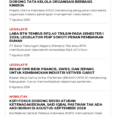
DORONG TATA KELOLA ORGANISASI BERBASIS
KINERJA
Majelis Ulama Indonesia (MUI) mendorong penguatan tata kelola
organisasi melalui penerapan manajemen risiko dalam...
7 Agustus 2026
LEGISLATIF
LABA BTN TEMBUS RP2,40 TRILIUN PADA SEMESTER I
2026, LEGISLATOR PDIP SOROTI PERAN PEMBIAYAAN
RUMAH
PT Bank Tabungan Negara (Persero) Tbk atau BTN
membukukan laba bersih konsolidasi Rp2,40 triliun...
7 Agustus 2026
LEGISLATIF
BKSAP DPR BIDIK PRANCIS, SWISS, DAN JEPANG
UNTUK KEMBANGKAN INDUSTRI VETIVER GARUT
Badan Kerja Sama Antar Parlemen (BKSAP) DPR RI mendorong
Kabupaten Garut memanfaatkan diplomasi parlemen...
6 Agustus 2026
MOBILITAS
KSPI FOKUS DORONG REVISI ATURAN
KETENAGAKERJAAN, SAID IQBAL PASTIKAN TAK ADA
AKSI BURUH DI AGUSTUS-SEPTEMBER 2026
Konfederasi Serikat Pekerja Indonesia (KSPI) memastikan tidak