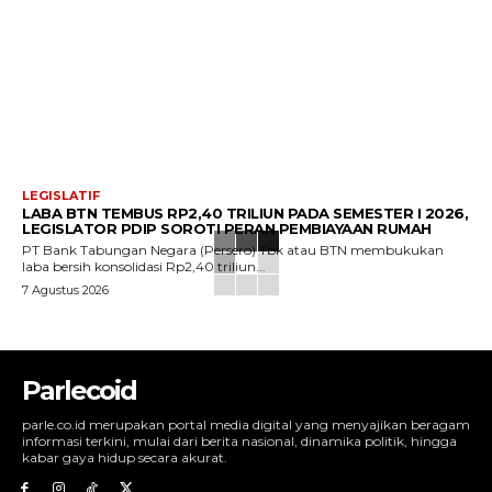
LEGISLATIF
LABA BTN TEMBUS RP2,40 TRILIUN PADA SEMESTER I 2026,
LEGISLATOR PDIP SOROTI PERAN PEMBIAYAAN RUMAH
PT Bank Tabungan Negara (Persero) Tbk atau BTN membukukan
laba bersih konsolidasi Rp2,40 triliun...
7 Agustus 2026
Parlecoid
parle.co.id merupakan portal media digital yang menyajikan beragam
informasi terkini, mulai dari berita nasional, dinamika politik, hingga
kabar gaya hidup secara akurat.