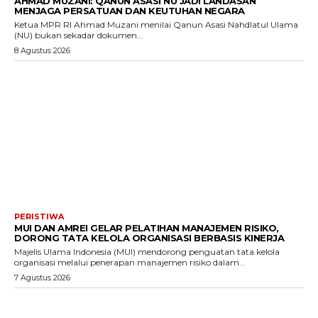
AHMAD MUZANI: QANUN ASASI NU JADI LANDASAN
MENJAGA PERSATUAN DAN KEUTUHAN NEGARA
Ketua MPR RI Ahmad Muzani menilai Qanun Asasi Nahdlatul Ulama
(NU) bukan sekadar dokumen...
8 Agustus 2026
PERISTIWA
MUI DAN AMREI GELAR PELATIHAN MANAJEMEN RISIKO,
DORONG TATA KELOLA ORGANISASI BERBASIS KINERJA
Majelis Ulama Indonesia (MUI) mendorong penguatan tata kelola
organisasi melalui penerapan manajemen risiko dalam...
7 Agustus 2026