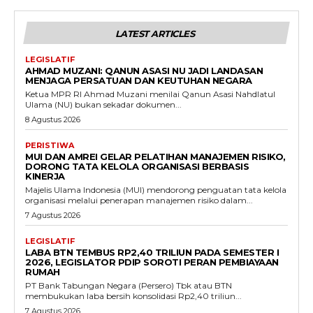
LATEST ARTICLES
LEGISLATIF
AHMAD MUZANI: QANUN ASASI NU JADI LANDASAN
MENJAGA PERSATUAN DAN KEUTUHAN NEGARA
Ketua MPR RI Ahmad Muzani menilai Qanun Asasi Nahdlatul
Ulama (NU) bukan sekadar dokumen...
8 Agustus 2026
PERISTIWA
MUI DAN AMREI GELAR PELATIHAN MANAJEMEN RISIKO,
DORONG TATA KELOLA ORGANISASI BERBASIS
KINERJA
Majelis Ulama Indonesia (MUI) mendorong penguatan tata kelola
organisasi melalui penerapan manajemen risiko dalam...
7 Agustus 2026
LEGISLATIF
LABA BTN TEMBUS RP2,40 TRILIUN PADA SEMESTER I
2026, LEGISLATOR PDIP SOROTI PERAN PEMBIAYAAN
RUMAH
PT Bank Tabungan Negara (Persero) Tbk atau BTN
membukukan laba bersih konsolidasi Rp2,40 triliun...
7 Agustus 2026