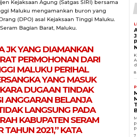
ijen Kejaksaan Agung (Satgas SIRI) bersama
Tinggi Maluku mengamankan buron yang
Orang (DPO) asal Kejaksaan Tinggi Maluku.
L
Seram Bagian Barat, Maluku.
A JK YANG DIAMANKAN
K
RAT PERMOHONAN DARI
A
d
NGGI MALUKU PERIHAL
8
RSANGKA YANG MASUK
KARA DUGAAN TINDAK
P
I ANGGARAN BELANJA
TIDAK LANGSUNG PADA
ERAH KABUPATEN SERAM
M
p
 TAHUN 2021,” KATA
p
7