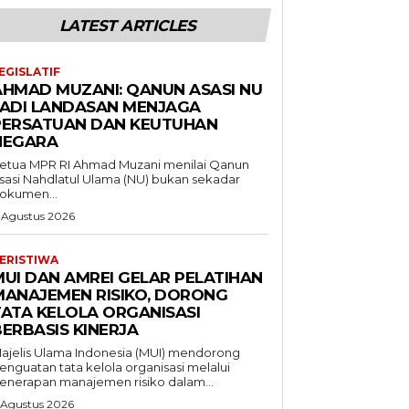
LATEST ARTICLES
EGISLATIF
AHMAD MUZANI: QANUN ASASI NU
JADI LANDASAN MENJAGA
PERSATUAN DAN KEUTUHAN
NEGARA
etua MPR RI Ahmad Muzani menilai Qanun
sasi Nahdlatul Ulama (NU) bukan sekadar
okumen...
 Agustus 2026
ERISTIWA
MUI DAN AMREI GELAR PELATIHAN
MANAJEMEN RISIKO, DORONG
TATA KELOLA ORGANISASI
BERBASIS KINERJA
ajelis Ulama Indonesia (MUI) mendorong
enguatan tata kelola organisasi melalui
enerapan manajemen risiko dalam...
 Agustus 2026