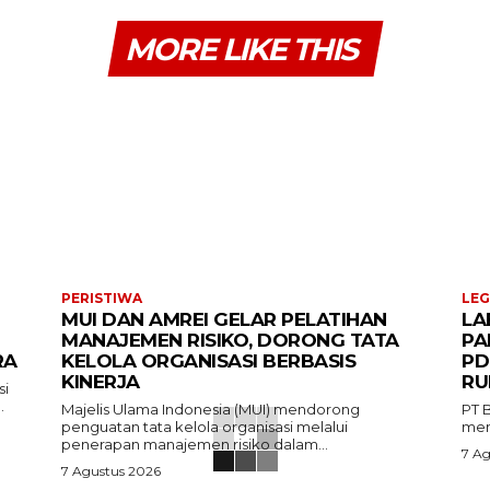
MORE LIKE THIS
PERISTIWA
LEG
MUI DAN AMREI GELAR PELATIHAN
LA
MANAJEMEN RISIKO, DORONG TATA
PA
RA
KELOLA ORGANISASI BERBASIS
PD
KINERJA
RU
si
.
Majelis Ulama Indonesia (MUI) mendorong
PT 
penguatan tata kelola organisasi melalui
memb
penerapan manajemen risiko dalam...
7 Ag
7 Agustus 2026