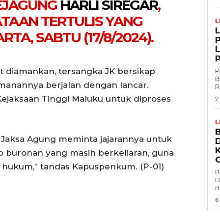
EJAGUNG
HARLI SIREGAR
,
TAAN TERTULIS YANG
L
RTA, SABTU (17/8/2024).
P
t diamankan, tersangka JK bersikap
P
B
manannya berjalan dengan lancar.
R
Kejaksaan Tinggi Maluku untuk diproses
7
L
B
, Jaksa Agung meminta jajarannya untuk
buronan yang masih berkeliaran, guna
n hukum,” tandas Kapuspenkum. (P-01)
B
D
m
6