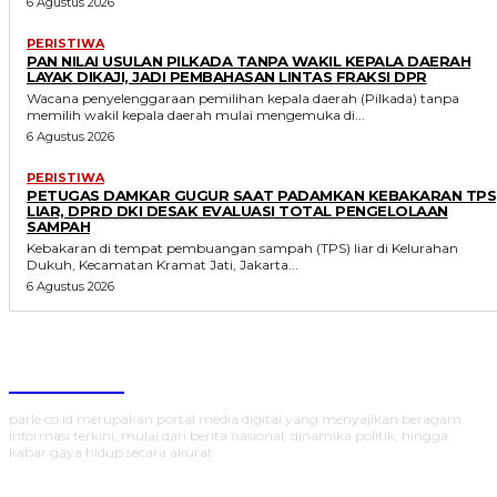
6 Agustus 2026
PERISTIWA
PAN NILAI USULAN PILKADA TANPA WAKIL KEPALA DAERAH
LAYAK DIKAJI, JADI PEMBAHASAN LINTAS FRAKSI DPR
Wacana penyelenggaraan pemilihan kepala daerah (Pilkada) tanpa
memilih wakil kepala daerah mulai mengemuka di...
6 Agustus 2026
PERISTIWA
PETUGAS DAMKAR GUGUR SAAT PADAMKAN KEBAKARAN TPS
LIAR, DPRD DKI DESAK EVALUASI TOTAL PENGELOLAAN
SAMPAH
Kebakaran di tempat pembuangan sampah (TPS) liar di Kelurahan
Dukuh, Kecamatan Kramat Jati, Jakarta...
6 Agustus 2026
Parlecoid
parle.co.id merupakan portal media digital yang menyajikan beragam
informasi terkini, mulai dari berita nasional, dinamika politik, hingga
kabar gaya hidup secara akurat.