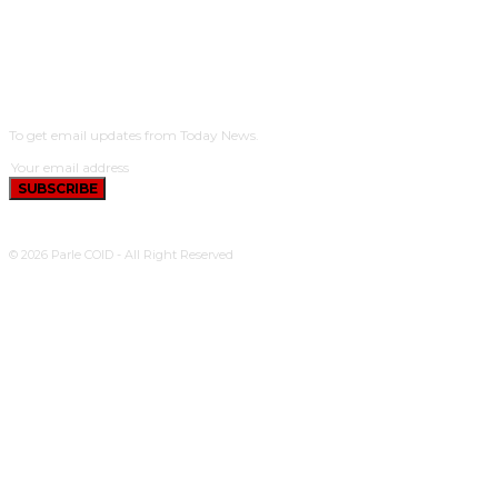
SUBSCRIBE
To get email updates from Today News.
SUBSCRIBE
© 2026 Parle COID - All Right Reserved