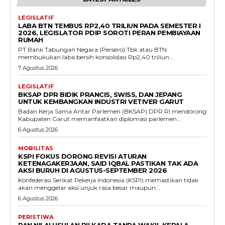
LEGISLATIF
LABA BTN TEMBUS RP2,40 TRILIUN PADA SEMESTER I
2026, LEGISLATOR PDIP SOROTI PERAN PEMBIAYAAN
RUMAH
PT Bank Tabungan Negara (Persero) Tbk atau BTN
membukukan laba bersih konsolidasi Rp2,40 triliun...
7 Agustus 2026
LEGISLATIF
BKSAP DPR BIDIK PRANCIS, SWISS, DAN JEPANG
UNTUK KEMBANGKAN INDUSTRI VETIVER GARUT
Badan Kerja Sama Antar Parlemen (BKSAP) DPR RI mendorong
Kabupaten Garut memanfaatkan diplomasi parlemen...
6 Agustus 2026
MOBILITAS
KSPI FOKUS DORONG REVISI ATURAN
KETENAGAKERJAAN, SAID IQBAL PASTIKAN TAK ADA
AKSI BURUH DI AGUSTUS-SEPTEMBER 2026
Konfederasi Serikat Pekerja Indonesia (KSPI) memastikan tidak
akan menggelar aksi unjuk rasa besar maupun...
6 Agustus 2026
PERISTIWA