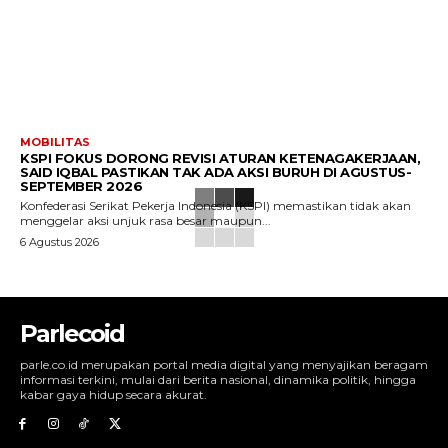
MOBILITAS
KSPI FOKUS DORONG REVISI ATURAN KETENAGAKERJAAN,
SAID IQBAL PASTIKAN TAK ADA AKSI BURUH DI AGUSTUS-
SEPTEMBER 2026
Konfederasi Serikat Pekerja Indonesia (KSPI) memastikan tidak akan
menggelar aksi unjuk rasa besar maupun...
6 Agustus 2026
Parlecoid
parle.co.id merupakan portal media digital yang menyajikan beragam
informasi terkini, mulai dari berita nasional, dinamika politik, hingga
kabar gaya hidup secara akurat.