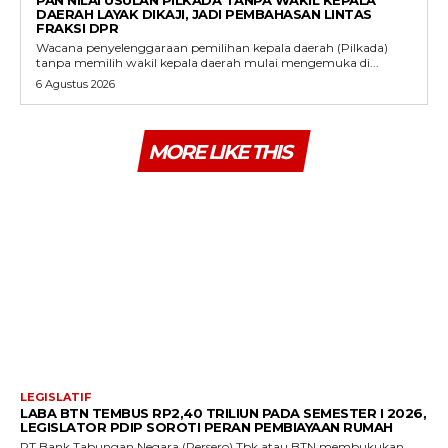
PAN NILAI USULAN PILKADA TANPA WAKIL KEPALA
DAERAH LAYAK DIKAJI, JADI PEMBAHASAN LINTAS
FRAKSI DPR
Wacana penyelenggaraan pemilihan kepala daerah (Pilkada)
tanpa memilih wakil kepala daerah mulai mengemuka di...
6 Agustus 2026
MORE LIKE THIS
LEGISLATIF
LABA BTN TEMBUS RP2,40 TRILIUN PADA SEMESTER I 2026,
LEGISLATOR PDIP SOROTI PERAN PEMBIAYAAN RUMAH
PT Bank Tabungan Negara (Persero) Tbk atau BTN membukukan