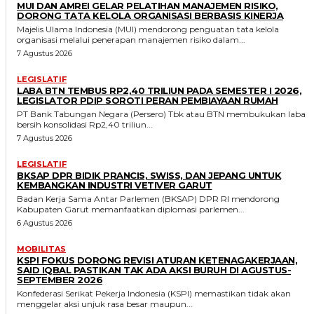
MUI DAN AMREI GELAR PELATIHAN MANAJEMEN RISIKO,
DORONG TATA KELOLA ORGANISASI BERBASIS KINERJA
Majelis Ulama Indonesia (MUI) mendorong penguatan tata kelola
organisasi melalui penerapan manajemen risiko dalam...
7 Agustus 2026
LEGISLATIF
LABA BTN TEMBUS RP2,40 TRILIUN PADA SEMESTER I 2026,
LEGISLATOR PDIP SOROTI PERAN PEMBIAYAAN RUMAH
PT Bank Tabungan Negara (Persero) Tbk atau BTN membukukan laba
bersih konsolidasi Rp2,40 triliun...
7 Agustus 2026
LEGISLATIF
BKSAP DPR BIDIK PRANCIS, SWISS, DAN JEPANG UNTUK
KEMBANGKAN INDUSTRI VETIVER GARUT
Badan Kerja Sama Antar Parlemen (BKSAP) DPR RI mendorong
Kabupaten Garut memanfaatkan diplomasi parlemen...
6 Agustus 2026
MOBILITAS
KSPI FOKUS DORONG REVISI ATURAN KETENAGAKERJAAN,
SAID IQBAL PASTIKAN TAK ADA AKSI BURUH DI AGUSTUS-
SEPTEMBER 2026
Konfederasi Serikat Pekerja Indonesia (KSPI) memastikan tidak akan
menggelar aksi unjuk rasa besar maupun...