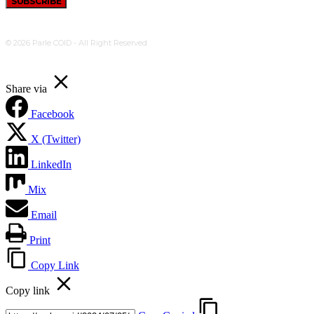
SUBSCRIBE
© 2026 Parle COID - All Right Reserved
Share via
Facebook
X (Twitter)
LinkedIn
Mix
Email
Print
Copy Link
Copy link