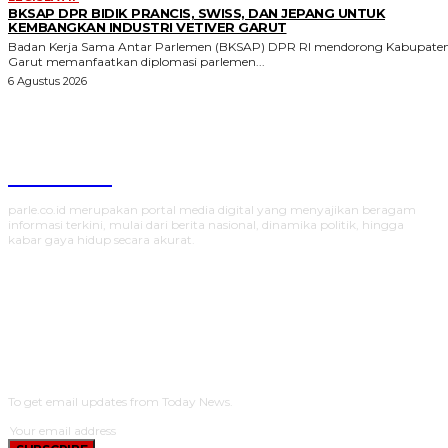
BKSAP DPR BIDIK PRANCIS, SWISS, DAN JEPANG UNTUK
KEMBANGKAN INDUSTRI VETIVER GARUT
Badan Kerja Sama Antar Parlemen (BKSAP) DPR RI mendorong Kabupate
Garut memanfaatkan diplomasi parlemen...
6 Agustus 2026
Parlecoid
parle.co.id merupakan portal media digital yang menyajikan beragam
informasi terkini, mulai dari berita nasional, dinamika politik, hingga
kabar gaya hidup secara akurat.
SUBSCRIBE
To get email updates from Today News.