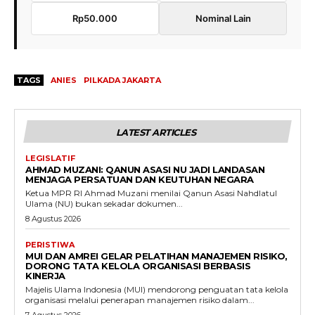
Rp50.000
Nominal Lain
TAGS
ANIES
PILKADA JAKARTA
LATEST ARTICLES
LEGISLATIF
AHMAD MUZANI: QANUN ASASI NU JADI LANDASAN
MENJAGA PERSATUAN DAN KEUTUHAN NEGARA
Ketua MPR RI Ahmad Muzani menilai Qanun Asasi Nahdlatul
Ulama (NU) bukan sekadar dokumen...
8 Agustus 2026
PERISTIWA
MUI DAN AMREI GELAR PELATIHAN MANAJEMEN RISIKO,
DORONG TATA KELOLA ORGANISASI BERBASIS
KINERJA
Majelis Ulama Indonesia (MUI) mendorong penguatan tata kelola
organisasi melalui penerapan manajemen risiko dalam...
7 Agustus 2026