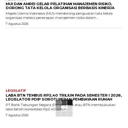
MUI DAN AMREI GELAR PELATIHAN MANAJEMEN RISIKO,
DORONG TATA KELOLA ORGANISASI BERBASIS KINERJA
Majelis Ulama Indonesia (MUI) mendorong penguatan tata kelola
organisasi melalui penerapan manajemen risiko dalam...
7 Agustus 2026
LEGISLATIF
LABA BTN TEMBUS RP2,40 TRILIUN PADA SEMESTER I 2026,
LEGISLATOR PDIP SOROTI PERAN PEMBIAYAAN RUMAH
PT Bank Tabungan Negara (Persero) Tbk atau BTN membukukan
laba bersih konsolidasi Rp2,40 triliun...
7 Agustus 2026