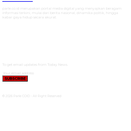
parle.co.id merupakan portal media digital yang menyajikan beragam
informasi terkini, mulai dari berita nasional, dinamika politik, hingga
kabar gaya hidup secara akurat.
SUBSCRIBE
To get email updates from Today News.
SUBSCRIBE
© 2026 Parle COID - All Right Reserved