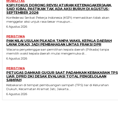
MOBILITAS
KSPI FOKUS DORONG REVISI ATURAN KETENAGAKERJAAN,
SAID IQBAL PASTIKAN TAK ADA AKSI BURUH DI AGUSTUS-
SEPTEMBER 2026
Konfederasi Serikat Pekerja Indonesia (KSPI) memastikan tidak akan
menggelar aksi unjuk rasa besar maupun...
6 Agustus 2026
PERISTIWA
PAN NILAI USULAN PILKADA TANPA WAKIL KEPALA DAERAH
LAYAK DIKAJI, JADI PEMBAHASAN LINTAS FRAKSI DPR
Wacana penyelenggaraan pemilihan kepala daerah (Pilkada) tanpa
memilih wakil kepala daerah mulai mengemuka di...
6 Agustus 2026
PERISTIWA
PETUGAS DAMKAR GUGUR SAAT PADAMKAN KEBAKARAN TPS
LIAR, DPRD DKI DESAK EVALUASI TOTAL PENGELOLAAN
SAMPAH
Kebakaran di tempat pembuangan sampah (TPS) liar di Kelurahan
Dukuh, Kecamatan Kramat Jati, Jakarta...
6 Agustus 2026
Parlecoid