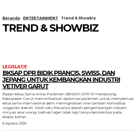
Beranda
ENTERTAINMENT
Trend & Showbiz
TREND & SHOWBIZ
LAYAR KACA & SINEMA
MUSIK & POP KULTUR
LEGISLATIF
BKSAP DPR BIDIK PRANCIS, SWISS, DAN
JEPANG UNTUK KEMBANGKAN INDUSTRI
VETIVER GARUT
Badan Kerja Sama Antar Parlemen (BKSAP) DPR RI mendorong
Kabupaten Garut memanfaatkan diplomasi parlemen untuk memperluas
kerja sama internasional demi meningkatkan nilai tambah komoditas
unggulan daerah. Salah satu fokusnya adalah pengembangan industri
minyak akar wangi (vetiver) agar tidak lagi hanya berorientasi pada
ekspor bahan...
6 Agustus 2026