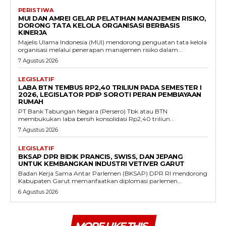
PERISTIWA
MUI DAN AMREI GELAR PELATIHAN MANAJEMEN RISIKO,
DORONG TATA KELOLA ORGANISASI BERBASIS
KINERJA
Majelis Ulama Indonesia (MUI) mendorong penguatan tata kelola
organisasi melalui penerapan manajemen risiko dalam...
7 Agustus 2026
LEGISLATIF
LABA BTN TEMBUS RP2,40 TRILIUN PADA SEMESTER I
2026, LEGISLATOR PDIP SOROTI PERAN PEMBIAYAAN
RUMAH
PT Bank Tabungan Negara (Persero) Tbk atau BTN
membukukan laba bersih konsolidasi Rp2,40 triliun...
7 Agustus 2026
LEGISLATIF
BKSAP DPR BIDIK PRANCIS, SWISS, DAN JEPANG
UNTUK KEMBANGKAN INDUSTRI VETIVER GARUT
Badan Kerja Sama Antar Parlemen (BKSAP) DPR RI mendorong
Kabupaten Garut memanfaatkan diplomasi parlemen...
6 Agustus 2026
MORE LIKE THIS