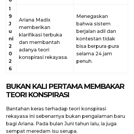
1
9
Menegaskan
Ariana Madix
J
bahwa sistem
memberikan
u
berjalan adil dan
klarifikasi terbuka
ni
kontestan tidak
dan membantah
2
bisa berpura-pura
adanya teori
0
selama 24 jam
konspirasi rekayasa.
2
penuh.
6
BUKAN KALI PERTAMA MEMBAKAR
TEORI KONSPIRASI
Bantahan keras terhadap teori konspirasi
rekayasa ini sebenarnya bukan pengalaman baru
bagi Ariana. Pada bulan Juni tahun lalu, ia juga
sempat meredam isu serupa.