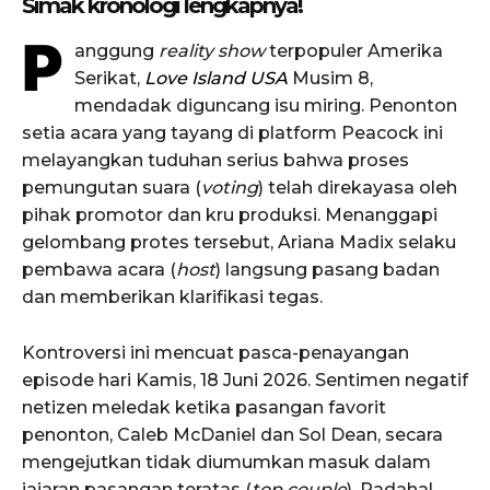
Simak kronologi lengkapnya!
P
anggung
reality show
terpopuler Amerika
Serikat,
Love Island USA
Musim 8,
mendadak diguncang isu miring. Penonton
setia acara yang tayang di platform Peacock ini
melayangkan tuduhan serius bahwa proses
pemungutan suara (
voting
) telah direkayasa oleh
pihak promotor dan kru produksi. Menanggapi
gelombang protes tersebut, Ariana Madix selaku
pembawa acara (
host
) langsung pasang badan
dan memberikan klarifikasi tegas.
Kontroversi ini mencuat pasca-penayangan
episode hari Kamis, 18 Juni 2026. Sentimen negatif
netizen meledak ketika pasangan favorit
penonton, Caleb McDaniel dan Sol Dean, secara
mengejutkan tidak diumumkan masuk dalam
jajaran pasangan teratas (
top couple
). Padahal,