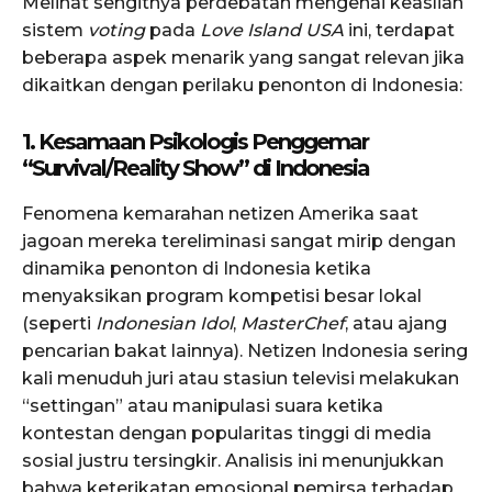
Melihat sengitnya perdebatan mengenai keaslian
sistem
voting
pada
Love Island USA
ini, terdapat
beberapa aspek menarik yang sangat relevan jika
dikaitkan dengan perilaku penonton di Indonesia:
1. Kesamaan Psikologis Penggemar
“Survival/Reality Show” di Indonesia
Fenomena kemarahan netizen Amerika saat
jagoan mereka tereliminasi sangat mirip dengan
dinamika penonton di Indonesia ketika
menyaksikan program kompetisi besar lokal
(seperti
Indonesian Idol
,
MasterChef
, atau ajang
pencarian bakat lainnya). Netizen Indonesia sering
kali menuduh juri atau stasiun televisi melakukan
“settingan” atau manipulasi suara ketika
kontestan dengan popularitas tinggi di media
sosial justru tersingkir. Analisis ini menunjukkan
bahwa keterikatan emosional pemirsa terhadap