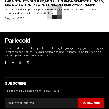
LABA BTN TEMBUS RP2,40 TRILIUN PADA SEMESTER I 2026,
LEGISLATOR PDIP SOROTI PERAN PEMBIAYAAN RUMAH
PT Bank Tabungan Negara (Persero) Tbk atau BTN membukukan
laba bersih konsolidasi Rp2,40 triliun...
7 Agustus 2026
Parlecoid
parle.co.id merupakan portal media digital yang menyajikan beragam
informasi terkini, mulai dari berita nasional, dinamika politik, hingga
kabar gaya hidup secara akurat.
SUBSCRIBE
To get email updates from Today News.
SUBSCRIBE