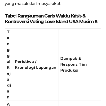
yang masuk dari masyarakat.
Tabel Rangkuman Garis Waktu Krisis &
Kontroversi Voting Love Island USA Musim 8
T
a
n
g
g
Dampak &
al
Peristiwa /
Respons Tim
K
Kronologi Lapangan
Produksi
ej
a
di
a
n
A