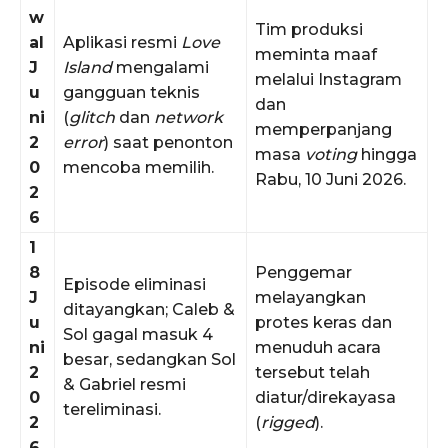
w
Tim produksi
al
Aplikasi resmi
Love
meminta maaf
J
Island
mengalami
melalui Instagram
u
gangguan teknis
dan
ni
(
glitch
dan
network
memperpanjang
2
error
) saat penonton
masa
voting
hingga
0
mencoba memilih.
Rabu, 10 Juni 2026.
2
6
1
8
Penggemar
Episode eliminasi
J
melayangkan
ditayangkan; Caleb &
u
protes keras dan
Sol gagal masuk 4
ni
menuduh acara
besar, sedangkan Sol
2
tersebut telah
& Gabriel resmi
0
diatur/direkayasa
tereliminasi.
2
(
rigged
).
6