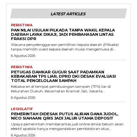
LATEST ARTICLES
PERISTIWA
PAN NILAI USULAN PILKADA TANPA WAKIL KEPALA
DAERAH LAYAK DIKAJI, JADI PEMBAHASAN LINTAS
FRAKSI DPR
Wacana penyelenggaraan pemilihan kepala daerah (Pilkada)
tanpa memilih wakil kepala daerah mulai mengemuka di...
6 Agustus 2026
PERISTIWA
PETUGAS DAMKAR GUGUR SAAT PADAMKAN
KEBAKARAN TPS LIAR, DPRD DKI DESAK EVALUASI
TOTAL PENGELOLAAN SAMPAH
Kebakaran di tempat pembuangan sampah (TPS) liar di
Kelurahan Dukuh, Kecamatan Kramat Jati, Jakarta...
6 Agustus 2026
LEGISLATIF
PEMERINTAH DIDESAK PUTUS ALIRAN DANA JUDOL,
NICO SIAHAAN: QRIS JADI JALUR UTAMA DEPOSIT
Upaya pemerintah memberantas judi online dinilai belum akan
efektif apabila hanya mengandalkan pemblokiran situs...
6 Agustus 2026