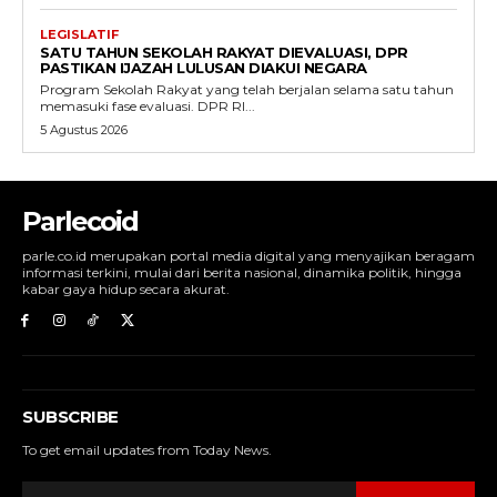
LEGISLATIF
SATU TAHUN SEKOLAH RAKYAT DIEVALUASI, DPR
PASTIKAN IJAZAH LULUSAN DIAKUI NEGARA
Program Sekolah Rakyat yang telah berjalan selama satu tahun
memasuki fase evaluasi. DPR RI...
5 Agustus 2026
Parlecoid
parle.co.id merupakan portal media digital yang menyajikan beragam
informasi terkini, mulai dari berita nasional, dinamika politik, hingga
kabar gaya hidup secara akurat.
SUBSCRIBE
To get email updates from Today News.