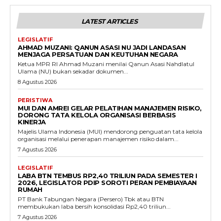
LATEST ARTICLES
LEGISLATIF
AHMAD MUZANI: QANUN ASASI NU JADI LANDASAN
MENJAGA PERSATUAN DAN KEUTUHAN NEGARA
Ketua MPR RI Ahmad Muzani menilai Qanun Asasi Nahdlatul
Ulama (NU) bukan sekadar dokumen...
8 Agustus 2026
PERISTIWA
MUI DAN AMREI GELAR PELATIHAN MANAJEMEN RISIKO,
DORONG TATA KELOLA ORGANISASI BERBASIS
KINERJA
Majelis Ulama Indonesia (MUI) mendorong penguatan tata kelola
organisasi melalui penerapan manajemen risiko dalam...
7 Agustus 2026
LEGISLATIF
LABA BTN TEMBUS RP2,40 TRILIUN PADA SEMESTER I
2026, LEGISLATOR PDIP SOROTI PERAN PEMBIAYAAN
RUMAH
PT Bank Tabungan Negara (Persero) Tbk atau BTN
membukukan laba bersih konsolidasi Rp2,40 triliun...
7 Agustus 2026