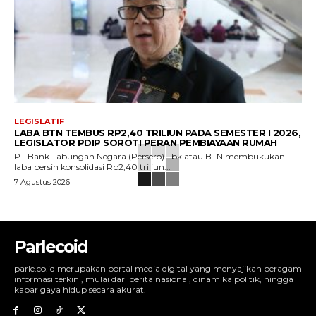
LEGISLATIF
LABA BTN TEMBUS RP2,40 TRILIUN PADA SEMESTER I 2026,
LEGISLATOR PDIP SOROTI PERAN PEMBIAYAAN RUMAH
PT Bank Tabungan Negara (Persero) Tbk atau BTN membukukan
laba bersih konsolidasi Rp2,40 triliun...
7 Agustus 2026
Parlecoid
parle.co.id merupakan portal media digital yang menyajikan beragam
informasi terkini, mulai dari berita nasional, dinamika politik, hingga
kabar gaya hidup secara akurat.