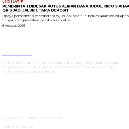
LEGISLATIF
PEMERINTAH DIDESAK PUTUS ALIRAN DANA JUDOL, NICO SIAHAA
QRIS JADI JALUR UTAMA DEPOSIT
Upaya pemerintah memberantas judi online dinilai belum akan efektif apabi
hanya mengandalkan pemblokiran situs...
6 Agustus 2026
Parlecoid
parle.co.id merupakan portal media digital yang menyajikan beragam
informasi terkini, mulai dari berita nasional, dinamika politik, hingga
kabar gaya hidup secara akurat.
SUBSCRIBE
To get email updates from Today News.