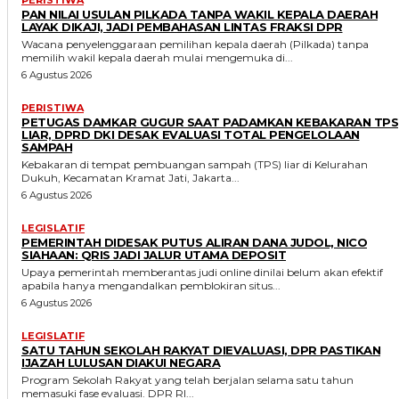
PAN NILAI USULAN PILKADA TANPA WAKIL KEPALA DAERAH
LAYAK DIKAJI, JADI PEMBAHASAN LINTAS FRAKSI DPR
Wacana penyelenggaraan pemilihan kepala daerah (Pilkada) tanpa
memilih wakil kepala daerah mulai mengemuka di...
6 Agustus 2026
PERISTIWA
PETUGAS DAMKAR GUGUR SAAT PADAMKAN KEBAKARAN TPS
LIAR, DPRD DKI DESAK EVALUASI TOTAL PENGELOLAAN
SAMPAH
Kebakaran di tempat pembuangan sampah (TPS) liar di Kelurahan
Dukuh, Kecamatan Kramat Jati, Jakarta...
6 Agustus 2026
LEGISLATIF
PEMERINTAH DIDESAK PUTUS ALIRAN DANA JUDOL, NICO
SIAHAAN: QRIS JADI JALUR UTAMA DEPOSIT
Upaya pemerintah memberantas judi online dinilai belum akan efektif
apabila hanya mengandalkan pemblokiran situs...
6 Agustus 2026
LEGISLATIF
SATU TAHUN SEKOLAH RAKYAT DIEVALUASI, DPR PASTIKAN
IJAZAH LULUSAN DIAKUI NEGARA
Program Sekolah Rakyat yang telah berjalan selama satu tahun
memasuki fase evaluasi. DPR RI...