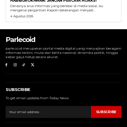
HABIBUROKHMAN: JANGAN PERCAYA HOAKS!
Derasnya arus informasi yang beredar di media sosial, isu
mengenai pergantian Kapolri belakangan menjadi...
4 Agustus 2026
Parlecoid
parle.co.id merupakan portal media digital yang menyajikan beragam
informasi terkini, mulai dari berita nasional, dinamika politik, hingga
kabar gaya hidup secara akurat.
SUBSCRIBE
To get email updates from Today News.
SUBSCRIBE