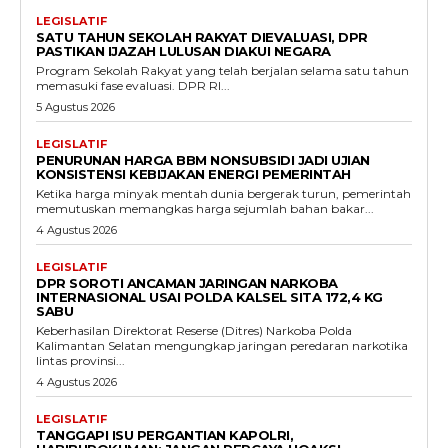
LEGISLATIF
SATU TAHUN SEKOLAH RAKYAT DIEVALUASI, DPR
PASTIKAN IJAZAH LULUSAN DIAKUI NEGARA
Program Sekolah Rakyat yang telah berjalan selama satu tahun
memasuki fase evaluasi. DPR RI...
5 Agustus 2026
LEGISLATIF
PENURUNAN HARGA BBM NONSUBSIDI JADI UJIAN
KONSISTENSI KEBIJAKAN ENERGI PEMERINTAH
Ketika harga minyak mentah dunia bergerak turun, pemerintah
memutuskan memangkas harga sejumlah bahan bakar...
4 Agustus 2026
LEGISLATIF
DPR SOROTI ANCAMAN JARINGAN NARKOBA
INTERNASIONAL USAI POLDA KALSEL SITA 172,4 KG
SABU
Keberhasilan Direktorat Reserse (Ditres) Narkoba Polda
Kalimantan Selatan mengungkap jaringan peredaran narkotika
lintas provinsi...
4 Agustus 2026
LEGISLATIF
TANGGAPI ISU PERGANTIAN KAPOLRI,