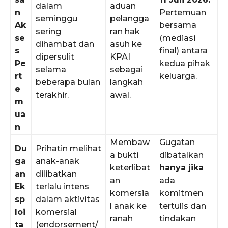
dalam
aduan
n
Pertemuan
seminggu
pelangga
Ak
bersama
sering
ran hak
se
(mediasi
dihambat dan
asuh ke
s
final) antara
dipersulit
KPAI
Pe
kedua pihak
selama
sebagai
rt
keluarga.
beberapa bulan
langkah
e
terakhir.
awal.
m
ua
n
Membaw
Gugatan
Du
Prihatin melihat
a bukti
dibatalkan
ga
anak-anak
keterlibat
hanya jika
an
dilibatkan
an
ada
Ek
terlalu intens
komersia
komitmen
sp
dalam aktivitas
l anak ke
tertulis dan
loi
komersial
ranah
tindakan
ta
(endorsement/