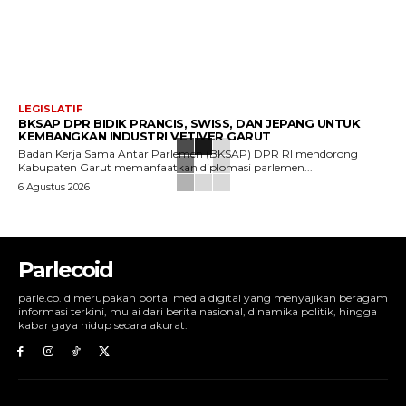
LEGISLATIF
BKSAP DPR BIDIK PRANCIS, SWISS, DAN JEPANG UNTUK
KEMBANGKAN INDUSTRI VETIVER GARUT
Badan Kerja Sama Antar Parlemen (BKSAP) DPR RI mendorong
Kabupaten Garut memanfaatkan diplomasi parlemen...
6 Agustus 2026
Parlecoid
parle.co.id merupakan portal media digital yang menyajikan beragam
informasi terkini, mulai dari berita nasional, dinamika politik, hingga
kabar gaya hidup secara akurat.