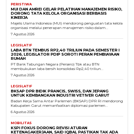
PERISTIWA
MUI DAN AMREI GELAR PELATIHAN MANAJEMEN RISIKO,
DORONG TATA KELOLA ORGANISASI BERBASIS
KINERJA
Majelis Ulama Indonesia (MUI) mendorong penguatan tata kelola
organisasi melalui penerapan manajemen risiko dalam...
7 Agustus 2026
LEGISLATIF
LABA BTN TEMBUS RP2,40 TRILIUN PADA SEMESTER I
2026, LEGISLATOR PDIP SOROTI PERAN PEMBIAYAAN
RUMAH
PT Bank Tabungan Negara (Persero) Tbk atau BTN
membukukan laba bersih konsolidasi Rp2,40 triliun...
7 Agustus 2026
LEGISLATIF
BKSAP DPR BIDIK PRANCIS, SWISS, DAN JEPANG
UNTUK KEMBANGKAN INDUSTRI VETIVER GARUT
Badan Kerja Sama Antar Parlemen (BKSAP) DPR RI mendorong
Kabupaten Garut memanfaatkan diplomasi parlemen...
6 Agustus 2026
MOBILITAS
KSPI FOKUS DORONG REVISI ATURAN
KETENAGAKERJAAN, SAID IQBAL PASTIKAN TAK ADA