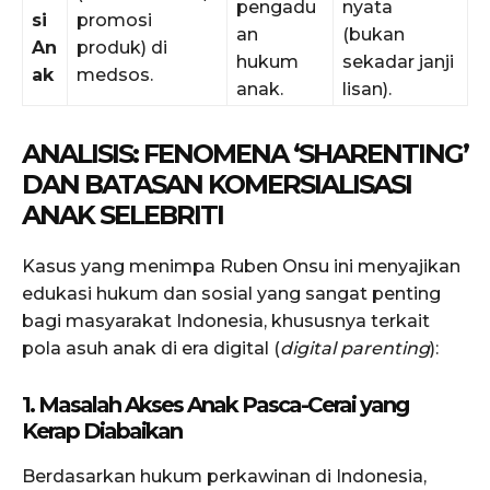
pengadu
nyata
si
promosi
an
(bukan
An
produk) di
hukum
sekadar janji
ak
medsos.
anak.
lisan).
ANALISIS: FENOMENA ‘SHARENTING’
DAN BATASAN KOMERSIALISASI
ANAK SELEBRITI
Kasus yang menimpa Ruben Onsu ini menyajikan
edukasi hukum dan sosial yang sangat penting
bagi masyarakat Indonesia, khususnya terkait
pola asuh anak di era digital (
digital parenting
):
1. Masalah Akses Anak Pasca-Cerai yang
Kerap Diabaikan
Berdasarkan hukum perkawinan di Indonesia,