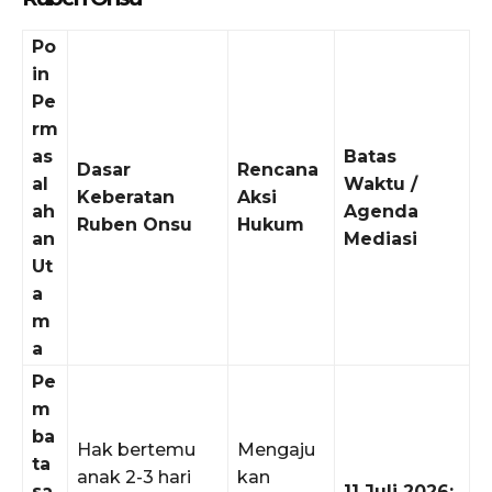
Po
in
Pe
rm
as
Batas
Dasar
Rencana
al
Waktu /
Keberatan
Aksi
ah
Agenda
Ruben Onsu
Hukum
an
Mediasi
Ut
a
m
a
Pe
m
ba
Hak bertemu
Mengaju
ta
anak 2-3 hari
kan
sa
11 Juli 2026: