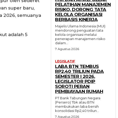
mpur oleh sederet
PELATIHAN MANAJEMEN
wan super baru,
RISIKO, DORONG TATA
KELOLA ORGANISASI
nia 2026, semuanya
BERBASIS KINERJA
Majelis Ulama Indonesia (MUI)
mendorong penguatan tata
kut adalah 5
kelola organisasi melalui
penerapan manajemen risiko
dalam...
7 Agustus 2026
LEGISLATIF
LABA BTN TEMBUS
RP2,40 TRILIUN PADA
SEMESTER I 2026,
LEGISLATOR PDIP
SOROTI PERAN
PEMBIAYAAN RUMAH
PT Bank Tabungan Negara
(Persero) Tbk atau BTN
membukukan laba bersih
konsolidasi Rp2,40 triliun...
7 Agustus 2026