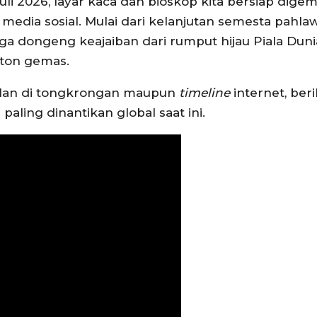
uli 2026, layar kaca dan bioskop kita bersiap dige
 media sosial. Mulai dari kelanjutan semesta pahla
gga dongeng keajaiban dari rumput hijau Piala Du
nton gemas.
rolan di tongkrongan maupun
timeline
internet, beri
aling dinantikan global saat ini.