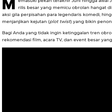
M
emasuki pekan terakhir Juni hingga awal J
rilis besar yang memicu obrolan hangat di
aksi gila perpisahan para legendaris komedi, hin
menjanjikan kejutan (
plot twist
) yang bikin peno
Bagi Anda yang tidak ingin ketinggalan tren ob
rekomendasi film, acara TV, dan event besar yang p