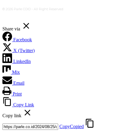
© 2026 Parle COID - All Right Reserved
Share via
Facebook
X (Twitter)
LinkedIn
Mix
Email
Print
Copy Link
Copy link
Copy
Copied