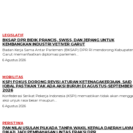
MORE LIKE THIS
LEGISLATIF
BKSAP DPR BIDIK PRANCIS, SWISS, DAN JEPANG UNTUK
KEMBANGKAN INDUSTRI VETIVER GARUT
Badan Kerja Sama Antar Parlemen (BKSAP) DPR RI mendorong Kabupate
Garut memanfaatkan diplomasi parlemen...
6 Agustus 2026
MOBILITAS
KSPI FOKUS DORONG REVISI ATURAN KETENAGAKERJAAN, SAID
IQBAL PASTIKAN TAK ADA AKSI BURUH DI AGUSTUS-SEPTEMBER
2026
Konfederasi Serikat Pekerja Indonesia (KSPI) memastikan tidak akan mengge
aksi unjuk rasa besar maupun...
6 Agustus 2026
PERISTIWA
PAN NILAI USULAN PILKADA TANPA WAKIL KEPALA DAERAH LAYA
DIKAJI, JADI PEMBAHASAN LINTAS FRAKSI DPR