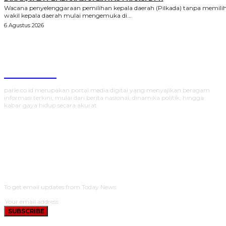
Wacana penyelenggaraan pemilihan kepala daerah (Pilkada) tanpa memili
wakil kepala daerah mulai mengemuka di...
6 Agustus 2026
Parlecoid
parle.co.id merupakan portal media digital yang menyajikan beragam
informasi terkini, mulai dari berita nasional, dinamika politik, hingga
kabar gaya hidup secara akurat.
SUBSCRIBE
To get email updates from Today News.
SUBSCRIBE