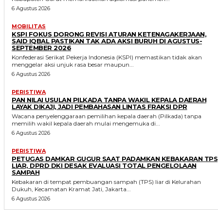
6 Agustus 2026
MOBILITAS
KSPI FOKUS DORONG REVISI ATURAN KETENAGAKERJAAN,
SAID IQBAL PASTIKAN TAK ADA AKSI BURUH DI AGUSTUS-
SEPTEMBER 2026
Konfederasi Serikat Pekerja Indonesia (KSPI) memastikan tidak akan
menggelar aksi unjuk rasa besar maupun...
6 Agustus 2026
PERISTIWA
PAN NILAI USULAN PILKADA TANPA WAKIL KEPALA DAERAH
LAYAK DIKAJI, JADI PEMBAHASAN LINTAS FRAKSI DPR
Wacana penyelenggaraan pemilihan kepala daerah (Pilkada) tanpa
memilih wakil kepala daerah mulai mengemuka di...
6 Agustus 2026
PERISTIWA
PETUGAS DAMKAR GUGUR SAAT PADAMKAN KEBAKARAN TPS
LIAR, DPRD DKI DESAK EVALUASI TOTAL PENGELOLAAN
SAMPAH
Kebakaran di tempat pembuangan sampah (TPS) liar di Kelurahan
Dukuh, Kecamatan Kramat Jati, Jakarta...
6 Agustus 2026