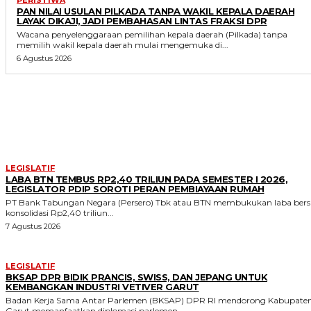
PAN NILAI USULAN PILKADA TANPA WAKIL KEPALA DAERAH
LAYAK DIKAJI, JADI PEMBAHASAN LINTAS FRAKSI DPR
Wacana penyelenggaraan pemilihan kepala daerah (Pilkada) tanpa
memilih wakil kepala daerah mulai mengemuka di...
6 Agustus 2026
MORE LIKE THIS
LEGISLATIF
LABA BTN TEMBUS RP2,40 TRILIUN PADA SEMESTER I 2026,
LEGISLATOR PDIP SOROTI PERAN PEMBIAYAAN RUMAH
PT Bank Tabungan Negara (Persero) Tbk atau BTN membukukan laba bers
konsolidasi Rp2,40 triliun...
7 Agustus 2026
LEGISLATIF
BKSAP DPR BIDIK PRANCIS, SWISS, DAN JEPANG UNTUK
KEMBANGKAN INDUSTRI VETIVER GARUT
Badan Kerja Sama Antar Parlemen (BKSAP) DPR RI mendorong Kabupate
Garut memanfaatkan diplomasi parlemen...