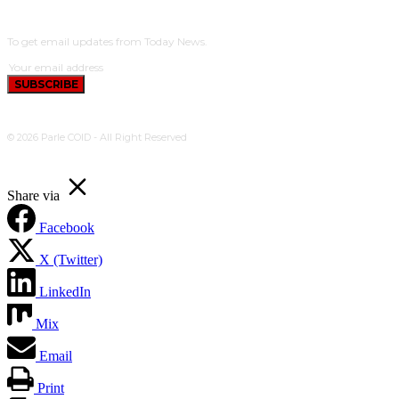
SUBSCRIBE
To get email updates from Today News.
SUBSCRIBE
© 2026 Parle COID - All Right Reserved
Share via
Facebook
X (Twitter)
LinkedIn
Mix
Email
Print