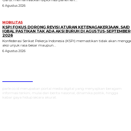
6 Agustus 2026
MOBILITAS
KSPI FOKUS DORONG REVISI ATURAN KETENAGAKERJAAN, SAID
IQBAL PASTIKAN TAK ADA AKSI BURUH DI AGUSTUS-SEPTEMBER
2026
Konfederasi Serikat Pekerja Indonesia (KSPI) memastikan tidak akan mengge
aksi unjuk rasa besar maupun...
6 Agustus 2026
Parlecoid
parle.co.id merupakan portal media digital yang menyajikan beragam
informasi terkini, mulai dari berita nasional, dinamika politik, hingga
kabar gaya hidup secara akurat.