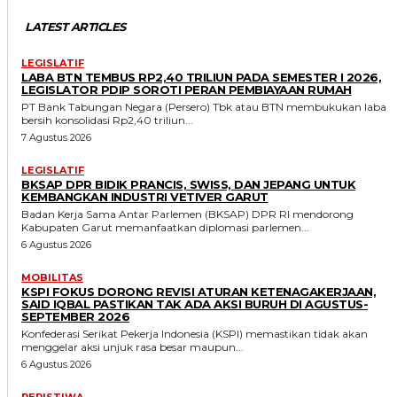
LATEST ARTICLES
LEGISLATIF
LABA BTN TEMBUS RP2,40 TRILIUN PADA SEMESTER I 2026,
LEGISLATOR PDIP SOROTI PERAN PEMBIAYAAN RUMAH
PT Bank Tabungan Negara (Persero) Tbk atau BTN membukukan laba
bersih konsolidasi Rp2,40 triliun...
7 Agustus 2026
LEGISLATIF
BKSAP DPR BIDIK PRANCIS, SWISS, DAN JEPANG UNTUK
KEMBANGKAN INDUSTRI VETIVER GARUT
Badan Kerja Sama Antar Parlemen (BKSAP) DPR RI mendorong
Kabupaten Garut memanfaatkan diplomasi parlemen...
6 Agustus 2026
MOBILITAS
KSPI FOKUS DORONG REVISI ATURAN KETENAGAKERJAAN,
SAID IQBAL PASTIKAN TAK ADA AKSI BURUH DI AGUSTUS-
SEPTEMBER 2026
Konfederasi Serikat Pekerja Indonesia (KSPI) memastikan tidak akan
menggelar aksi unjuk rasa besar maupun...
6 Agustus 2026
PERISTIWA