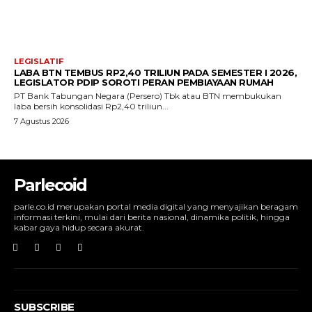
LEGISLATIF
LABA BTN TEMBUS RP2,40 TRILIUN PADA SEMESTER I 2026,
LEGISLATOR PDIP SOROTI PERAN PEMBIAYAAN RUMAH
PT Bank Tabungan Negara (Persero) Tbk atau BTN membukukan
laba bersih konsolidasi Rp2,40 triliun...
7 Agustus 2026
Parlecoid
parle.co.id merupakan portal media digital yang menyajikan beragam
informasi terkini, mulai dari berita nasional, dinamika politik, hingga
kabar gaya hidup secara akurat.
SUBSCRIBE