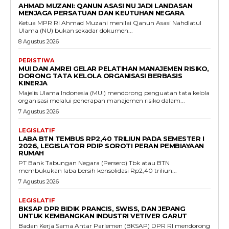
AHMAD MUZANI: QANUN ASASI NU JADI LANDASAN
MENJAGA PERSATUAN DAN KEUTUHAN NEGARA
Ketua MPR RI Ahmad Muzani menilai Qanun Asasi Nahdlatul
Ulama (NU) bukan sekadar dokumen...
8 Agustus 2026
PERISTIWA
MUI DAN AMREI GELAR PELATIHAN MANAJEMEN RISIKO,
DORONG TATA KELOLA ORGANISASI BERBASIS
KINERJA
Majelis Ulama Indonesia (MUI) mendorong penguatan tata kelola
organisasi melalui penerapan manajemen risiko dalam...
7 Agustus 2026
LEGISLATIF
LABA BTN TEMBUS RP2,40 TRILIUN PADA SEMESTER I
2026, LEGISLATOR PDIP SOROTI PERAN PEMBIAYAAN
RUMAH
PT Bank Tabungan Negara (Persero) Tbk atau BTN
membukukan laba bersih konsolidasi Rp2,40 triliun...
7 Agustus 2026
LEGISLATIF
BKSAP DPR BIDIK PRANCIS, SWISS, DAN JEPANG
UNTUK KEMBANGKAN INDUSTRI VETIVER GARUT
Badan Kerja Sama Antar Parlemen (BKSAP) DPR RI mendorong