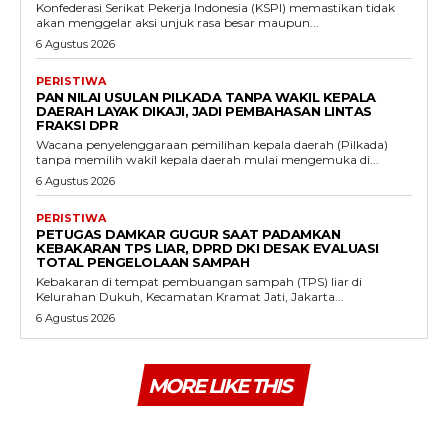
Konfederasi Serikat Pekerja Indonesia (KSPI) memastikan tidak
akan menggelar aksi unjuk rasa besar maupun...
6 Agustus 2026
PERISTIWA
PAN NILAI USULAN PILKADA TANPA WAKIL KEPALA
DAERAH LAYAK DIKAJI, JADI PEMBAHASAN LINTAS
FRAKSI DPR
Wacana penyelenggaraan pemilihan kepala daerah (Pilkada)
tanpa memilih wakil kepala daerah mulai mengemuka di...
6 Agustus 2026
PERISTIWA
PETUGAS DAMKAR GUGUR SAAT PADAMKAN
KEBAKARAN TPS LIAR, DPRD DKI DESAK EVALUASI
TOTAL PENGELOLAAN SAMPAH
Kebakaran di tempat pembuangan sampah (TPS) liar di
Kelurahan Dukuh, Kecamatan Kramat Jati, Jakarta...
6 Agustus 2026
MORE LIKE THIS