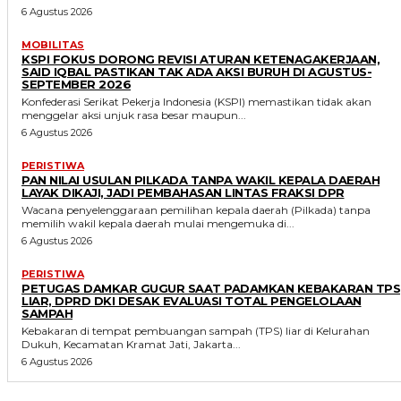
6 Agustus 2026
MOBILITAS
KSPI FOKUS DORONG REVISI ATURAN KETENAGAKERJAAN,
SAID IQBAL PASTIKAN TAK ADA AKSI BURUH DI AGUSTUS-
SEPTEMBER 2026
Konfederasi Serikat Pekerja Indonesia (KSPI) memastikan tidak akan
menggelar aksi unjuk rasa besar maupun...
6 Agustus 2026
PERISTIWA
PAN NILAI USULAN PILKADA TANPA WAKIL KEPALA DAERAH
LAYAK DIKAJI, JADI PEMBAHASAN LINTAS FRAKSI DPR
Wacana penyelenggaraan pemilihan kepala daerah (Pilkada) tanpa
memilih wakil kepala daerah mulai mengemuka di...
6 Agustus 2026
PERISTIWA
PETUGAS DAMKAR GUGUR SAAT PADAMKAN KEBAKARAN TPS
LIAR, DPRD DKI DESAK EVALUASI TOTAL PENGELOLAAN
SAMPAH
Kebakaran di tempat pembuangan sampah (TPS) liar di Kelurahan
Dukuh, Kecamatan Kramat Jati, Jakarta...
6 Agustus 2026