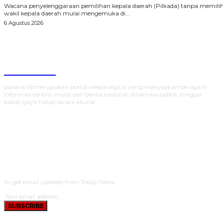
Wacana penyelenggaraan pemilihan kepala daerah (Pilkada) tanpa memili
wakil kepala daerah mulai mengemuka di...
6 Agustus 2026
Parlecoid
parle.co.id merupakan portal media digital yang menyajikan beragam
informasi terkini, mulai dari berita nasional, dinamika politik, hingga
kabar gaya hidup secara akurat.
SUBSCRIBE
To get email updates from Today News.
SUBSCRIBE