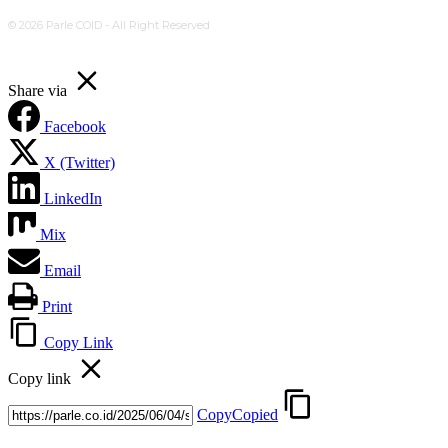
© 2026 Parle COID - All Right Reserved
Share via
Facebook
X (Twitter)
LinkedIn
Mix
Email
Print
Copy Link
Copy link
Copy
Copied