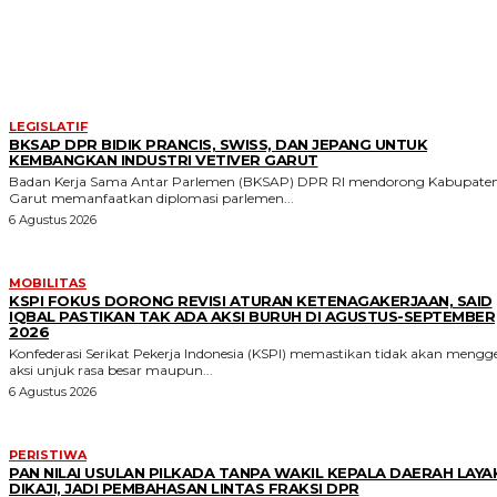
MORE LIKE THIS
LEGISLATIF
BKSAP DPR BIDIK PRANCIS, SWISS, DAN JEPANG UNTUK
KEMBANGKAN INDUSTRI VETIVER GARUT
Badan Kerja Sama Antar Parlemen (BKSAP) DPR RI mendorong Kabupate
Garut memanfaatkan diplomasi parlemen...
6 Agustus 2026
MOBILITAS
KSPI FOKUS DORONG REVISI ATURAN KETENAGAKERJAAN, SAID
IQBAL PASTIKAN TAK ADA AKSI BURUH DI AGUSTUS-SEPTEMBER
2026
Konfederasi Serikat Pekerja Indonesia (KSPI) memastikan tidak akan mengge
aksi unjuk rasa besar maupun...
6 Agustus 2026
PERISTIWA
PAN NILAI USULAN PILKADA TANPA WAKIL KEPALA DAERAH LAYA
DIKAJI, JADI PEMBAHASAN LINTAS FRAKSI DPR