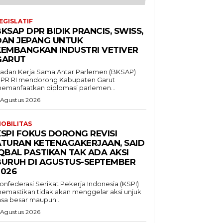
EGISLATIF
KSAP DPR BIDIK PRANCIS, SWISS,
DAN JEPANG UNTUK
KEMBANGKAN INDUSTRI VETIVER
GARUT
adan Kerja Sama Antar Parlemen (BKSAP)
PR RI mendorong Kabupaten Garut
emanfaatkan diplomasi parlemen...
 Agustus 2026
OBILITAS
KSPI FOKUS DORONG REVISI
ATURAN KETENAGAKERJAAN, SAID
QBAL PASTIKAN TAK ADA AKSI
BURUH DI AGUSTUS-SEPTEMBER
2026
onfederasi Serikat Pekerja Indonesia (KSPI)
emastikan tidak akan menggelar aksi unjuk
asa besar maupun...
 Agustus 2026