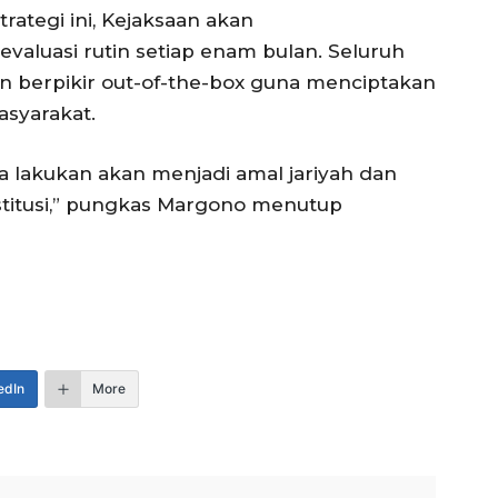
ategi ini, Kejaksaan akan
 evaluasi rutin setiap enam bulan. Seluruh
an berpikir out-of-the-box guna menciptakan
asyarakat.
ita lakukan akan menjadi amal jariyah dan
nstitusi,” pungkas Margono menutup
edIn
More