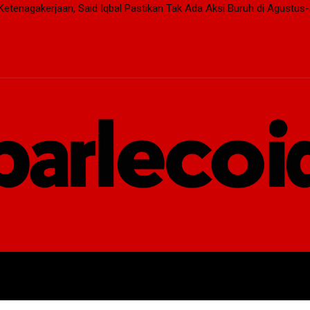
Ketenagakerjaan, Said Iqbal Pastikan Tak Ada Aksi Buruh di Agustu
DEN
EKSEKUTIF
LEGISLATIF