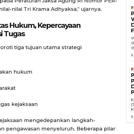
u pada Peraturan Jaksa Agung RI Nomor PER-
P
ilai-nilai Tri Krama Adhyaksa,” ujarnya.
P
itas Hukum, Kepercayaan
D
si Tugas
W
d
oti tiga tujuan utama strategi
d
6
P
gakan hukum
rakat
K
gas kejaksaan
(
K
6
 Kejaksaan mengedepankan langkah-
, dan pengawasan menyeluruh. Beberapa pilar