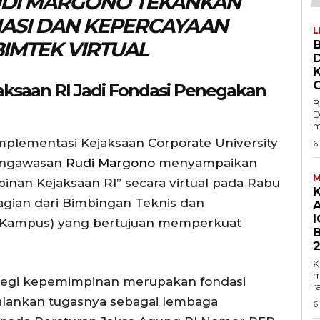
DI MARGONO TEKANKAN
ASI DAN KEPERCAYAAN
L
IMTEK VIRTUAL
B
aksaan RI Jadi Fondasi Penegakan
B
D
m
plementasi Kejaksaan Corporate University
6
engawasan
Rudi Margono
menyampaikan
M
inan Kejaksaan RI” secara virtual pada Rabu
bagian dari Bimbingan Teknis dan
I
 Kampus) yang bertujuan memperkuat
K
m
egi kepemimpinan merupakan fondasi
r
alankan tugasnya sebagai lembaga
6