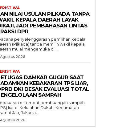
ERISTIWA
AN NILAI USULAN PILKADA TANPA
WAKIL KEPALA DAERAH LAYAK
IKAJI, JADI PEMBAHASAN LINTAS
FRAKSI DPR
acana penyelenggaraan pemilihan kepala
aerah (Pilkada) tanpa memilih wakil kepala
aerah mulai mengemuka di...
 Agustus 2026
ERISTIWA
PETUGAS DAMKAR GUGUR SAAT
PADAMKAN KEBAKARAN TPS LIAR,
DPRD DKI DESAK EVALUASI TOTAL
PENGELOLAAN SAMPAH
ebakaran di tempat pembuangan sampah
TPS) liar di Kelurahan Dukuh, Kecamatan
ramat Jati, Jakarta...
 Agustus 2026