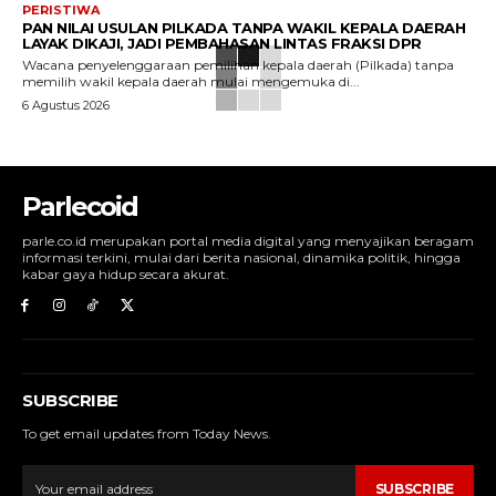
PERISTIWA
PAN NILAI USULAN PILKADA TANPA WAKIL KEPALA DAERAH
LAYAK DIKAJI, JADI PEMBAHASAN LINTAS FRAKSI DPR
Wacana penyelenggaraan pemilihan kepala daerah (Pilkada) tanpa
memilih wakil kepala daerah mulai mengemuka di...
6 Agustus 2026
Parlecoid
parle.co.id merupakan portal media digital yang menyajikan beragam
informasi terkini, mulai dari berita nasional, dinamika politik, hingga
kabar gaya hidup secara akurat.
SUBSCRIBE
To get email updates from Today News.
SUBSCRIBE