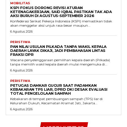
MOBILITAS
KSPI FOKUS DORONG REVISI ATURAN
KETENAGAKERJAAN, SAID IQBAL PASTIKAN TAK ADA
AKSI BURUH DI AGUSTUS-SEPTEMBER 2026
Konfederasi Serikat Pekerja Indonesia (KSPI) memastikan tidak
akan menggelar aksi unjuk rasa besar maupun...
6 Agustus 2026
PERISTIWA
PAN NILAI USULAN PILKADA TANPA WAKIL KEPALA
DAERAH LAYAK DIKAJI, JADI PEMBAHASAN LINTAS
FRAKSI DPR
Wacana penyelenggaraan pemilihan kepala daerah (Pilkada)
tanpa memilih wakil kepala daerah mulai mengemuka di...
6 Agustus 2026
PERISTIWA
PETUGAS DAMKAR GUGUR SAAT PADAMKAN
KEBAKARAN TPS LIAR, DPRD DKI DESAK EVALUASI
TOTAL PENGELOLAAN SAMPAH
Kebakaran di tempat pembuangan sampah (TPS) liar di
Kelurahan Dukuh, Kecamatan Kramat Jati, Jakarta...
6 Agustus 2026