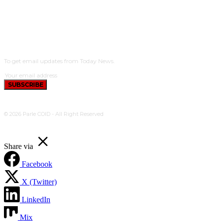
SUBSCRIBE
To get email updates from Today News.
SUBSCRIBE
© 2026 Parle COID - All Right Reserved
Share via
Facebook
X (Twitter)
LinkedIn
Mix