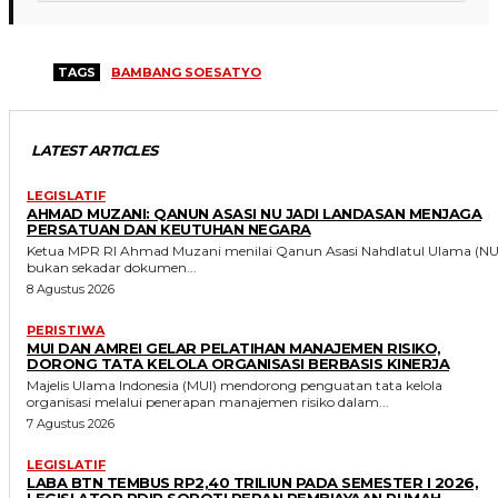
TAGS
BAMBANG SOESATYO
LATEST ARTICLES
LEGISLATIF
AHMAD MUZANI: QANUN ASASI NU JADI LANDASAN MENJAGA
PERSATUAN DAN KEUTUHAN NEGARA
Ketua MPR RI Ahmad Muzani menilai Qanun Asasi Nahdlatul Ulama (NU
bukan sekadar dokumen...
8 Agustus 2026
PERISTIWA
MUI DAN AMREI GELAR PELATIHAN MANAJEMEN RISIKO,
DORONG TATA KELOLA ORGANISASI BERBASIS KINERJA
Majelis Ulama Indonesia (MUI) mendorong penguatan tata kelola
organisasi melalui penerapan manajemen risiko dalam...
7 Agustus 2026
LEGISLATIF
LABA BTN TEMBUS RP2,40 TRILIUN PADA SEMESTER I 2026,
LEGISLATOR PDIP SOROTI PERAN PEMBIAYAAN RUMAH