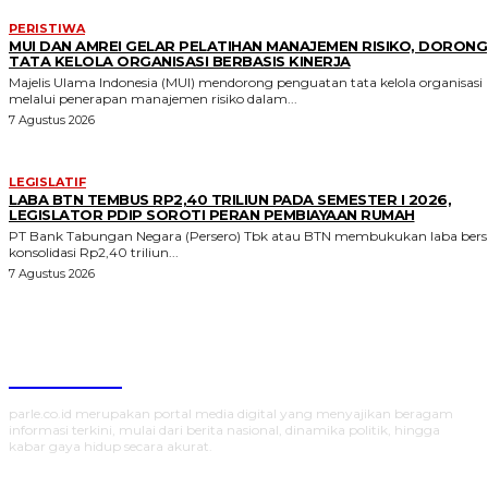
PERISTIWA
MUI DAN AMREI GELAR PELATIHAN MANAJEMEN RISIKO, DORONG
TATA KELOLA ORGANISASI BERBASIS KINERJA
Majelis Ulama Indonesia (MUI) mendorong penguatan tata kelola organisasi
melalui penerapan manajemen risiko dalam...
7 Agustus 2026
LEGISLATIF
LABA BTN TEMBUS RP2,40 TRILIUN PADA SEMESTER I 2026,
LEGISLATOR PDIP SOROTI PERAN PEMBIAYAAN RUMAH
PT Bank Tabungan Negara (Persero) Tbk atau BTN membukukan laba bers
konsolidasi Rp2,40 triliun...
7 Agustus 2026
Parlecoid
parle.co.id merupakan portal media digital yang menyajikan beragam
informasi terkini, mulai dari berita nasional, dinamika politik, hingga
kabar gaya hidup secara akurat.