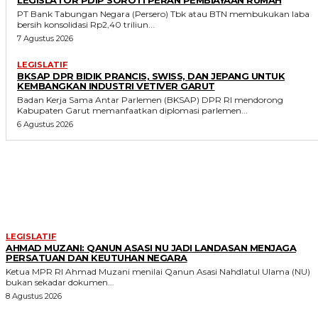
PT Bank Tabungan Negara (Persero) Tbk atau BTN membukukan laba
bersih konsolidasi Rp2,40 triliun...
7 Agustus 2026
LEGISLATIF
BKSAP DPR BIDIK PRANCIS, SWISS, DAN JEPANG UNTUK
KEMBANGKAN INDUSTRI VETIVER GARUT
Badan Kerja Sama Antar Parlemen (BKSAP) DPR RI mendorong
Kabupaten Garut memanfaatkan diplomasi parlemen...
6 Agustus 2026
MORE LIKE THIS
LEGISLATIF
AHMAD MUZANI: QANUN ASASI NU JADI LANDASAN MENJAGA
PERSATUAN DAN KEUTUHAN NEGARA
Ketua MPR RI Ahmad Muzani menilai Qanun Asasi Nahdlatul Ulama (NU)
bukan sekadar dokumen...
8 Agustus 2026