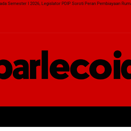
pada Semester I 2026, Legislator PDIP Soroti Peran Pembiayaan Rum
DEN
EKSEKUTIF
LEGISLATIF