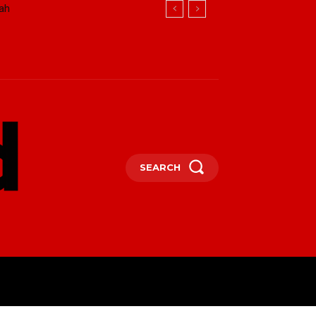
ah
SEARCH
OTHER
MORE