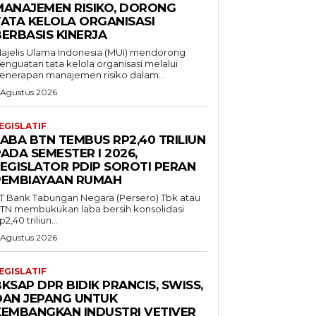
MANAJEMEN RISIKO, DORONG
TATA KELOLA ORGANISASI
BERBASIS KINERJA
ajelis Ulama Indonesia (MUI) mendorong
enguatan tata kelola organisasi melalui
enerapan manajemen risiko dalam...
 Agustus 2026
EGISLATIF
LABA BTN TEMBUS RP2,40 TRILIUN
ADA SEMESTER I 2026,
LEGISLATOR PDIP SOROTI PERAN
PEMBIAYAAN RUMAH
T Bank Tabungan Negara (Persero) Tbk atau
TN membukukan laba bersih konsolidasi
p2,40 triliun...
 Agustus 2026
EGISLATIF
KSAP DPR BIDIK PRANCIS, SWISS,
DAN JEPANG UNTUK
KEMBANGKAN INDUSTRI VETIVER