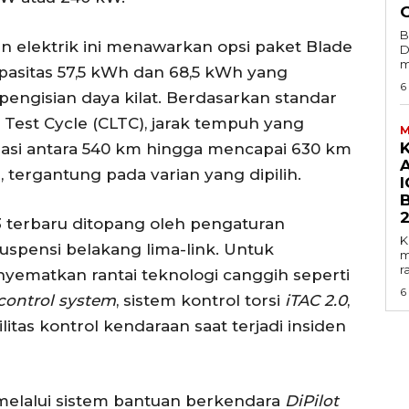
B
an elektrik ini menawarkan opsi paket Blade
D
m
pasitas 57,5 kWh dan 68,5 kWh yang
6
engisian daya kilat. Berdasarkan standar
 Test Cycle (CLTC), jarak tempuh yang
M
iasi antara 540 km hingga mencapai 630 km
 tergantung pada varian yang dipilih.
I
o 3 terbaru ditopang oleh pengaturan
K
spensi belakang lima-link. Untuk
m
r
ematkan rantai teknologi canggih seperti
6
control system
, sistem kontrol torsi
iTAC 2.0
,
itas kontrol kendaraan saat terjadi insiden
 melalui sistem bantuan berkendara
DiPilot