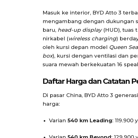
Masuk ke interior, BYD Atto 3 te
mengambang dengan dukungan s
baru,
head-up display
(HUD), tuas t
nirkabel (
wireless charging
) berd
oleh kursi depan model
Queen Sea
box
), kursi dengan ventilasi dan p
suara mewah berkekuatan 16 spea
Daftar Harga dan Catatan P
Di pasar China, BYD Atto 3 generas
harga:
Varian
540 km Leading
: 119.900 
Varian
540 km Beyond
: 129.900 