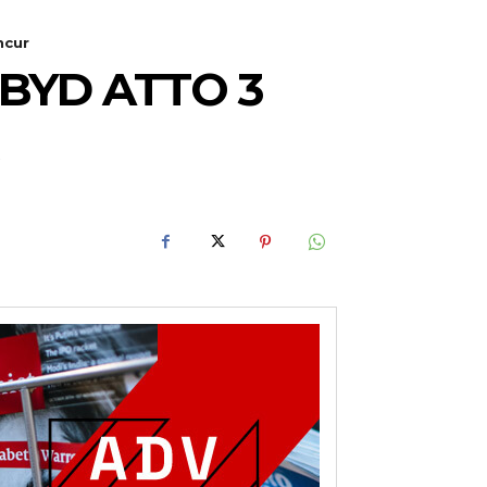
ncur
BYD ATTO 3