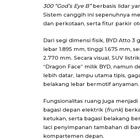
300 “God’s Eye B”
berbasis lidar ya
Sistem canggih ini sepenuhnya me
dan perkotaan, serta fitur parkir ot
Dari segi dimensi fisik, BYD Atto 3
lebar 1.895 mm, tinggi 1.675 mm, se
2.770 mm. Secara visual, SUV list
“Dragon Face” milik BYD, namun d
lebih datar, lampu utama tipis, g
belakang lebar bermotif anyaman.
Fungsionalitas ruang juga menjadi 
bagasi depan elektrik (
frunk
) berk
ketukan, serta bagasi belakang berk
laci penyimpanan tambahan di baw
kompartemen depan.