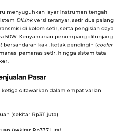
rbaru menyuguhkan layar instrumen tengah
istem
DiLink
versi teranyar, setir dua palang
ransmisi di kolom setir, serta pengisian daya
aya 50W. Kenyamanan penumpang ditunjang
t
bersandaran kaki, kotak pendingin (
cooler
emanas, pemanas setir, hingga sistem tata
ker.
enjualan Pasar
i ketiga ditawarkan dalam empat varian
yuan (sekitar Rp311 juta)
yuan (sekitar Rp337 juta)