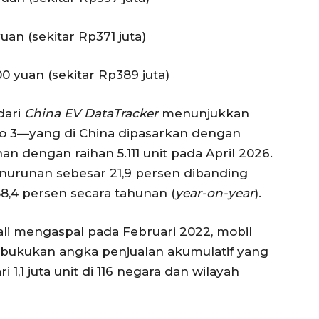
yuan (sekitar Rp371 juta)
00 yuan (sekitar Rp389 juta)
dari
China EV DataTracker
menunjukkan
o 3—yang di China dipasarkan dengan
dengan raihan 5.111 unit pada April 2026.
urunan sebesar 21,9 persen dibanding
8,4 persen secara tahunan (
year-on-year
).
ali mengaspal pada Februari 2022, mobil
membukukan angka penjualan akumulatif yang
 1,1 juta unit di 116 negara dan wilayah