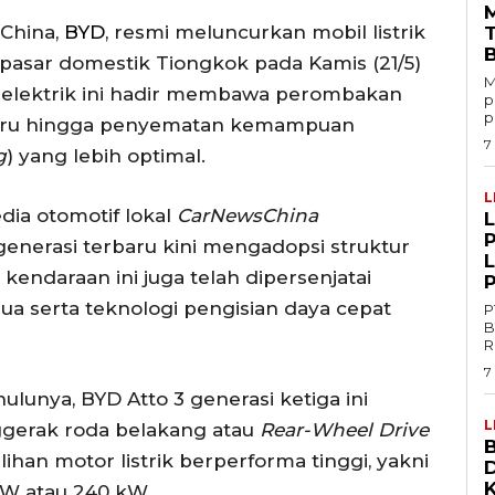
 China,
BYD
, resmi meluncurkan mobil listrik
i pasar domestik Tiongkok pada Kamis (21/5)
M
V elektrik ini hadir membawa perombakan
p
p
is baru hingga penyematan kemampuan
7
g
) yang lebih optimal.
L
edia otomotif lokal
CarNewsChina
P
enerasi terbaru kini mengadopsi struktur
, kendaraan ini juga telah dipersenjatai
ua serta teknologi pengisian daya cepat
P
B
R
7
unya, BYD Atto 3 generasi ketiga ini
L
gerak roda belakang atau
Rear-Wheel Drive
B
han motor listrik berperforma tinggi, yakni
kW atau 240 kW.