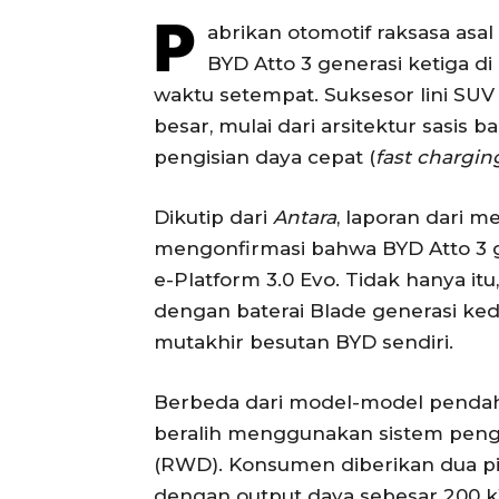
P
abrikan otomotif raksasa asal
BYD Atto 3 generasi ketiga d
waktu setempat. Suksesor lini SU
besar, mulai dari arsitektur sas
pengisian daya cepat (
fast chargin
Dikutip dari
Antara
, laporan dari m
mengonfirmasi bahwa BYD Atto 3 g
e-Platform 3.0 Evo. Tidak hanya itu
dengan baterai Blade generasi ked
mutakhir besutan BYD sendiri.
Berbeda dari model-model pendahul
beralih menggunakan sistem peng
(RWD). Konsumen diberikan dua pili
dengan output daya sebesar 200 