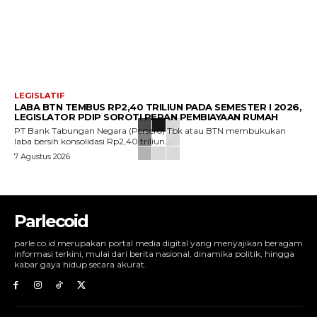
LEGISLATIF
LABA BTN TEMBUS RP2,40 TRILIUN PADA SEMESTER I 2026,
LEGISLATOR PDIP SOROTI PERAN PEMBIAYAAN RUMAH
PT Bank Tabungan Negara (Persero) Tbk atau BTN membukukan
laba bersih konsolidasi Rp2,40 triliun...
7 Agustus 2026
Parlecoid
parle.co.id merupakan portal media digital yang menyajikan beragam
informasi terkini, mulai dari berita nasional, dinamika politik, hingga
kabar gaya hidup secara akurat.