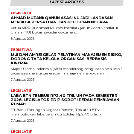
LATEST ARTICLES
LEGISLATIF
AHMAD MUZANI: QANUN ASASI NU JADI LANDASAN
MENJAGA PERSATUAN DAN KEUTUHAN NEGARA
Ketua MPR RI Ahmad Muzani menilai Qanun Asasi Nahdlatul
Ulama (NU) bukan sekadar dokumen...
8 Agustus 2026
PERISTIWA
MUI DAN AMREI GELAR PELATIHAN MANAJEMEN RISIKO,
DORONG TATA KELOLA ORGANISASI BERBASIS
KINERJA
Majelis Ulama Indonesia (MUI) mendorong penguatan tata kelola
organisasi melalui penerapan manajemen risiko dalam...
7 Agustus 2026
LEGISLATIF
LABA BTN TEMBUS RP2,40 TRILIUN PADA SEMESTER I
2026, LEGISLATOR PDIP SOROTI PERAN PEMBIAYAAN
RUMAH
PT Bank Tabungan Negara (Persero) Tbk atau BTN
membukukan laba bersih konsolidasi Rp2,40 triliun...
7 Agustus 2026
LEGISLATIF