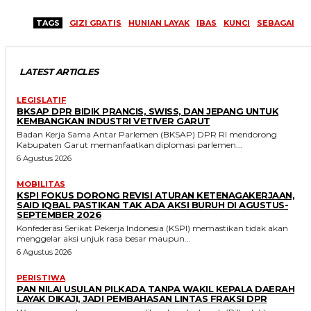
TAGS
GIZI GRATIS
HUNIAN LAYAK
IBAS
KUNCI
SEBAGAI
LATEST ARTICLES
LEGISLATIF
BKSAP DPR BIDIK PRANCIS, SWISS, DAN JEPANG UNTUK
KEMBANGKAN INDUSTRI VETIVER GARUT
Badan Kerja Sama Antar Parlemen (BKSAP) DPR RI mendorong
Kabupaten Garut memanfaatkan diplomasi parlemen...
6 Agustus 2026
MOBILITAS
KSPI FOKUS DORONG REVISI ATURAN KETENAGAKERJAAN,
SAID IQBAL PASTIKAN TAK ADA AKSI BURUH DI AGUSTUS-
SEPTEMBER 2026
Konfederasi Serikat Pekerja Indonesia (KSPI) memastikan tidak akan
menggelar aksi unjuk rasa besar maupun...
6 Agustus 2026
PERISTIWA
PAN NILAI USULAN PILKADA TANPA WAKIL KEPALA DAERAH
LAYAK DIKAJI, JADI PEMBAHASAN LINTAS FRAKSI DPR