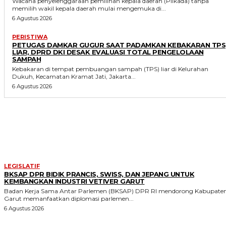
Wacana penyelenggaraan pemilihan kepala daerah (Pilkada) tanpa
memilih wakil kepala daerah mulai mengemuka di...
6 Agustus 2026
PERISTIWA
PETUGAS DAMKAR GUGUR SAAT PADAMKAN KEBAKARAN TPS
LIAR, DPRD DKI DESAK EVALUASI TOTAL PENGELOLAAN
SAMPAH
Kebakaran di tempat pembuangan sampah (TPS) liar di Kelurahan
Dukuh, Kecamatan Kramat Jati, Jakarta...
6 Agustus 2026
MORE LIKE THIS
LEGISLATIF
BKSAP DPR BIDIK PRANCIS, SWISS, DAN JEPANG UNTUK
KEMBANGKAN INDUSTRI VETIVER GARUT
Badan Kerja Sama Antar Parlemen (BKSAP) DPR RI mendorong Kabupate
Garut memanfaatkan diplomasi parlemen...
6 Agustus 2026