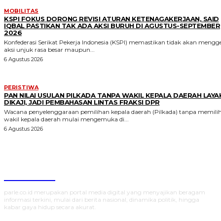
MOBILITAS
KSPI FOKUS DORONG REVISI ATURAN KETENAGAKERJAAN, SAID
IQBAL PASTIKAN TAK ADA AKSI BURUH DI AGUSTUS-SEPTEMBER
2026
Konfederasi Serikat Pekerja Indonesia (KSPI) memastikan tidak akan mengge
aksi unjuk rasa besar maupun...
6 Agustus 2026
PERISTIWA
PAN NILAI USULAN PILKADA TANPA WAKIL KEPALA DAERAH LAYA
DIKAJI, JADI PEMBAHASAN LINTAS FRAKSI DPR
Wacana penyelenggaraan pemilihan kepala daerah (Pilkada) tanpa memili
wakil kepala daerah mulai mengemuka di...
6 Agustus 2026
Parlecoid
parle.co.id merupakan portal media digital yang menyajikan beragam
informasi terkini, mulai dari berita nasional, dinamika politik, hingga
kabar gaya hidup secara akurat.