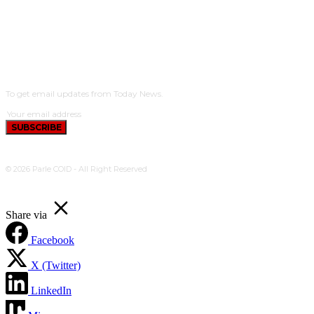
SUBSCRIBE
To get email updates from Today News.
SUBSCRIBE
© 2026 Parle COID - All Right Reserved
Share via
Facebook
X (Twitter)
LinkedIn