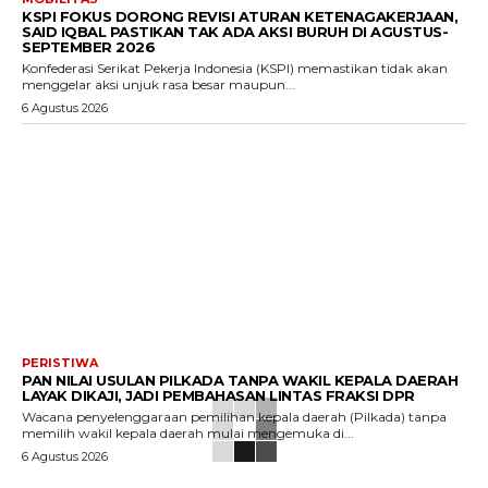
KSPI FOKUS DORONG REVISI ATURAN KETENAGAKERJAAN,
SAID IQBAL PASTIKAN TAK ADA AKSI BURUH DI AGUSTUS-
SEPTEMBER 2026
Konfederasi Serikat Pekerja Indonesia (KSPI) memastikan tidak akan
menggelar aksi unjuk rasa besar maupun...
6 Agustus 2026
PERISTIWA
PAN NILAI USULAN PILKADA TANPA WAKIL KEPALA DAERAH
LAYAK DIKAJI, JADI PEMBAHASAN LINTAS FRAKSI DPR
Wacana penyelenggaraan pemilihan kepala daerah (Pilkada) tanpa
memilih wakil kepala daerah mulai mengemuka di...
6 Agustus 2026