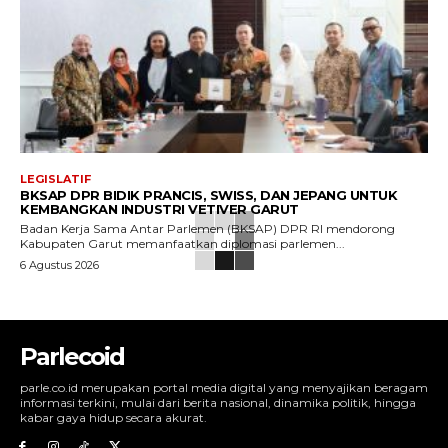
LEGISLATIF
BKSAP DPR BIDIK PRANCIS, SWISS, DAN JEPANG UNTUK
KEMBANGKAN INDUSTRI VETIVER GARUT
Badan Kerja Sama Antar Parlemen (BKSAP) DPR RI mendorong
Kabupaten Garut memanfaatkan diplomasi parlemen...
6 Agustus 2026
Parlecoid
parle.co.id merupakan portal media digital yang menyajikan beragam
informasi terkini, mulai dari berita nasional, dinamika politik, hingga
kabar gaya hidup secara akurat.