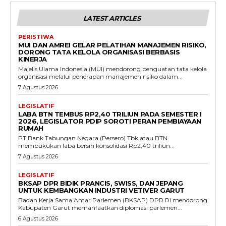
LATEST ARTICLES
PERISTIWA
MUI DAN AMREI GELAR PELATIHAN MANAJEMEN RISIKO,
DORONG TATA KELOLA ORGANISASI BERBASIS
KINERJA
Majelis Ulama Indonesia (MUI) mendorong penguatan tata kelola
organisasi melalui penerapan manajemen risiko dalam...
7 Agustus 2026
LEGISLATIF
LABA BTN TEMBUS RP2,40 TRILIUN PADA SEMESTER I
2026, LEGISLATOR PDIP SOROTI PERAN PEMBIAYAAN
RUMAH
PT Bank Tabungan Negara (Persero) Tbk atau BTN
membukukan laba bersih konsolidasi Rp2,40 triliun...
7 Agustus 2026
LEGISLATIF
BKSAP DPR BIDIK PRANCIS, SWISS, DAN JEPANG
UNTUK KEMBANGKAN INDUSTRI VETIVER GARUT
Badan Kerja Sama Antar Parlemen (BKSAP) DPR RI mendorong
Kabupaten Garut memanfaatkan diplomasi parlemen...
6 Agustus 2026