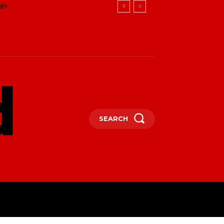
ah
SEARCH
OTHER
MORE