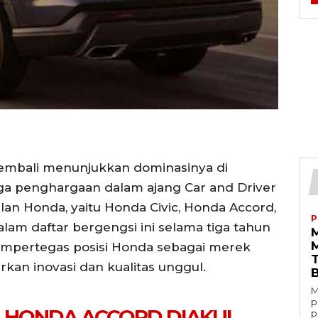
mbali menunjukkan dominasinya di
iga penghargaan dalam ajang Car and Driver
lan Honda, yaitu Honda Civic, Honda Accord,
P
lam daftar bergengsi ini selama tiga tahun
mempertegas posisi Honda sebagai merek
kan inovasi dan kualitas unggul.
M
p
N HONDA ACCORD DIAKUI
p