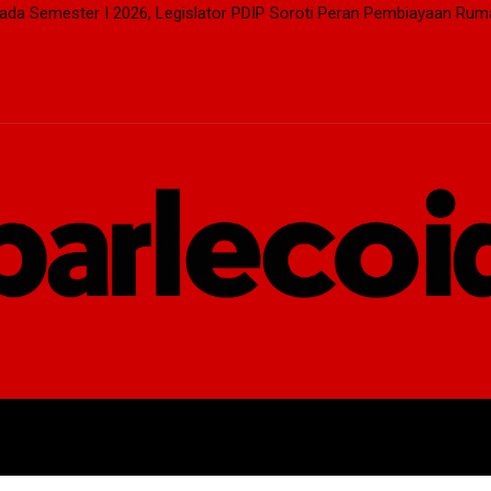
pada Semester I 2026, Legislator PDIP Soroti Peran Pembiayaan Rum
DEN
EKSEKUTIF
LEGISLATIF