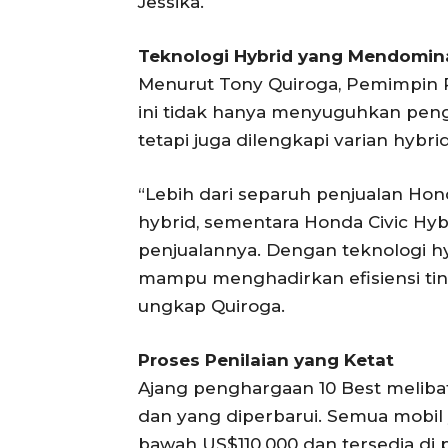
Jessika.
Teknologi Hybrid yang Mendomin
Menurut Tony Quiroga, Pemimpin R
ini tidak hanya menyuguhkan pe
tetapi juga dilengkapi varian hybrid
“Lebih dari separuh penjualan Hond
hybrid, sementara Honda Civic Hyb
penjualannya. Dengan teknologi h
mampu menghadirkan efisiensi ti
ungkap Quiroga.
Proses Penilaian yang Ketat
Ajang penghargaan 10 Best melibat
dan yang diperbarui. Semua mobil y
bawah US$110.000 dan tersedia di 