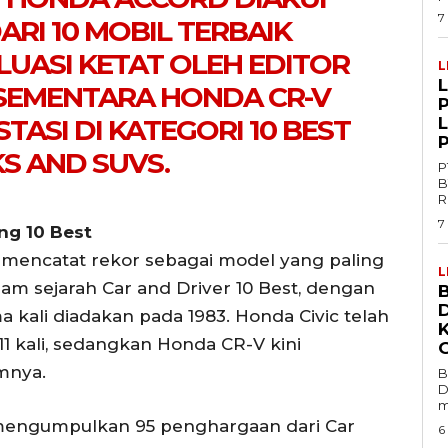
7
ARI 10 MOBIL TERBAIK
UASI KETAT OLEH EDITOR
L
 SEMENTARA HONDA CR-V
P
ASI DI KATEGORI 10 BEST
S AND SUVS.
P
B
R
7
ng 10 Best
 mencatat rekor sebagai model yang paling
L
m sejarah Car and Driver 10 Best, dengan
B
 kali diadakan pada 1983. Honda Civic telah
1 kali, sedangkan Honda CR-V kini
mnya.
B
D
m
 mengumpulkan 95 penghargaan dari Car
6