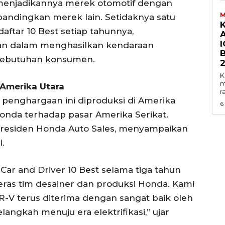
i, menjadikannya merek otomotif dengan
M
andingkan merek lain. Setidaknya satu
ftar 10 Best setiap tahunnya,
I
an dalam menghasilkan kendaraan
 kebutuhan konsumen.
K
m
Amerika Utara
r
enghargaan ini diproduksi di Amerika
6
nda terhadap pasar Amerika Serikat.
 Presiden Honda Auto Sales, menyampaikan
.
r and Driver 10 Best selama tiga tahun
keras tim desainer dan produksi Honda. Kami
R-V terus diterima dengan sangat baik oleh
angkah menuju era elektrifikasi,” ujar