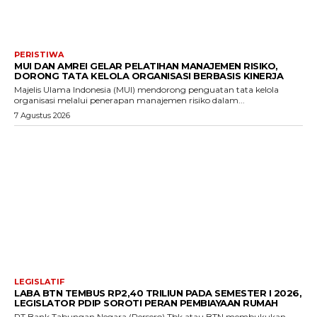
PERISTIWA
MUI DAN AMREI GELAR PELATIHAN MANAJEMEN RISIKO,
DORONG TATA KELOLA ORGANISASI BERBASIS KINERJA
Majelis Ulama Indonesia (MUI) mendorong penguatan tata kelola
organisasi melalui penerapan manajemen risiko dalam...
7 Agustus 2026
LEGISLATIF
LABA BTN TEMBUS RP2,40 TRILIUN PADA SEMESTER I 2026,
LEGISLATOR PDIP SOROTI PERAN PEMBIAYAAN RUMAH
PT Bank Tabungan Negara (Persero) Tbk atau BTN membukukan