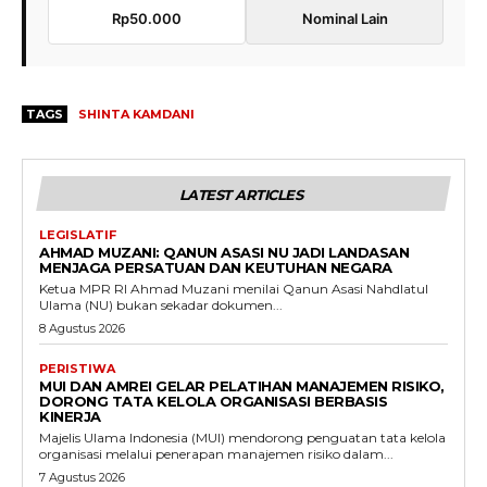
Rp50.000
Nominal Lain
TAGS
SHINTA KAMDANI
LATEST ARTICLES
LEGISLATIF
AHMAD MUZANI: QANUN ASASI NU JADI LANDASAN
MENJAGA PERSATUAN DAN KEUTUHAN NEGARA
Ketua MPR RI Ahmad Muzani menilai Qanun Asasi Nahdlatul
Ulama (NU) bukan sekadar dokumen...
8 Agustus 2026
PERISTIWA
MUI DAN AMREI GELAR PELATIHAN MANAJEMEN RISIKO,
DORONG TATA KELOLA ORGANISASI BERBASIS
KINERJA
Majelis Ulama Indonesia (MUI) mendorong penguatan tata kelola
organisasi melalui penerapan manajemen risiko dalam...
7 Agustus 2026