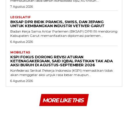
membukukan laba bersih konsolidasi Rp2,40 triliun...
7 Agustus 2026
LEGISLATIF
BKSAP DPR BIDIK PRANCIS, SWISS, DAN JEPANG
UNTUK KEMBANGKAN INDUSTRI VETIVER GARUT
Badan Kerja Sama Antar Parlemen (BKSAP) DPR RI mendorong
Kabupaten Garut memanfaatkan diplomasi parlemen...
6 Agustus 2026
MOBILITAS
KSPI FOKUS DORONG REVISI ATURAN
KETENAGAKERJAAN, SAID IQBAL PASTIKAN TAK ADA
AKSI BURUH DI AGUSTUS-SEPTEMBER 2026
Konfederasi Serikat Pekerja Indonesia (KSPI) memastikan tidak
akan menggelar aksi unjuk rasa besar maupun...
6 Agustus 2026
MORE LIKE THIS