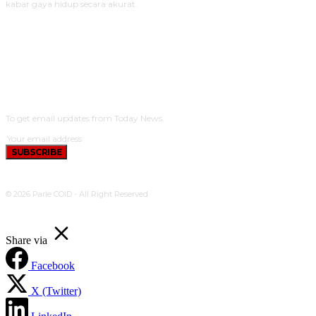
kabar gaya hidup secara akurat.
SUBSCRIBE
To get email updates from Today News.
SUBSCRIBE
© 2026 Parle COID - All Right Reserved
Share via
Facebook
X (Twitter)