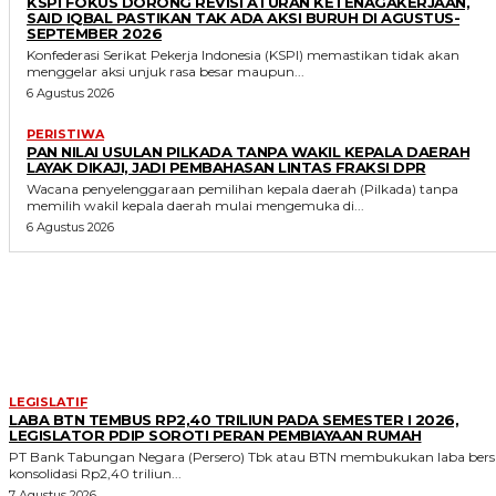
KSPI FOKUS DORONG REVISI ATURAN KETENAGAKERJAAN,
SAID IQBAL PASTIKAN TAK ADA AKSI BURUH DI AGUSTUS-
SEPTEMBER 2026
Konfederasi Serikat Pekerja Indonesia (KSPI) memastikan tidak akan
menggelar aksi unjuk rasa besar maupun...
6 Agustus 2026
PERISTIWA
PAN NILAI USULAN PILKADA TANPA WAKIL KEPALA DAERAH
LAYAK DIKAJI, JADI PEMBAHASAN LINTAS FRAKSI DPR
Wacana penyelenggaraan pemilihan kepala daerah (Pilkada) tanpa
memilih wakil kepala daerah mulai mengemuka di...
6 Agustus 2026
MORE LIKE THIS
LEGISLATIF
LABA BTN TEMBUS RP2,40 TRILIUN PADA SEMESTER I 2026,
LEGISLATOR PDIP SOROTI PERAN PEMBIAYAAN RUMAH
PT Bank Tabungan Negara (Persero) Tbk atau BTN membukukan laba bers
konsolidasi Rp2,40 triliun...
7 Agustus 2026