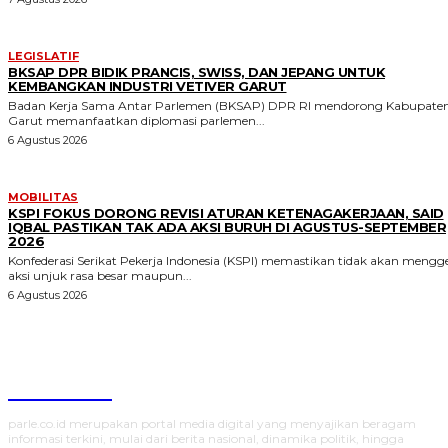
LEGISLATIF
BKSAP DPR BIDIK PRANCIS, SWISS, DAN JEPANG UNTUK
KEMBANGKAN INDUSTRI VETIVER GARUT
Badan Kerja Sama Antar Parlemen (BKSAP) DPR RI mendorong Kabupate
Garut memanfaatkan diplomasi parlemen...
6 Agustus 2026
MOBILITAS
KSPI FOKUS DORONG REVISI ATURAN KETENAGAKERJAAN, SAID
IQBAL PASTIKAN TAK ADA AKSI BURUH DI AGUSTUS-SEPTEMBER
2026
Konfederasi Serikat Pekerja Indonesia (KSPI) memastikan tidak akan mengge
aksi unjuk rasa besar maupun...
6 Agustus 2026
Parlecoid
parle.co.id merupakan portal media digital yang menyajikan beragam
informasi terkini, mulai dari berita nasional, dinamika politik, hingga