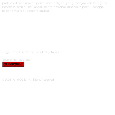
parle.co.id merupakan portal media digital yang menyajikan beragam
informasi terkini, mulai dari berita nasional, dinamika politik, hingga
kabar gaya hidup secara akurat.
SUBSCRIBE
To get email updates from Today News.
SUBSCRIBE
© 2026 Parle COID - All Right Reserved