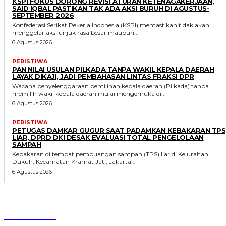
KSPI FOKUS DORONG REVISI ATURAN KETENAGAKERJAAN,
SAID IQBAL PASTIKAN TAK ADA AKSI BURUH DI AGUSTUS-
SEPTEMBER 2026
Konfederasi Serikat Pekerja Indonesia (KSPI) memastikan tidak akan
menggelar aksi unjuk rasa besar maupun...
6 Agustus 2026
PERISTIWA
PAN NILAI USULAN PILKADA TANPA WAKIL KEPALA DAERAH
LAYAK DIKAJI, JADI PEMBAHASAN LINTAS FRAKSI DPR
Wacana penyelenggaraan pemilihan kepala daerah (Pilkada) tanpa
memilih wakil kepala daerah mulai mengemuka di...
6 Agustus 2026
PERISTIWA
PETUGAS DAMKAR GUGUR SAAT PADAMKAN KEBAKARAN TPS
LIAR, DPRD DKI DESAK EVALUASI TOTAL PENGELOLAAN
SAMPAH
Kebakaran di tempat pembuangan sampah (TPS) liar di Kelurahan
Dukuh, Kecamatan Kramat Jati, Jakarta...
6 Agustus 2026
Parlecoid